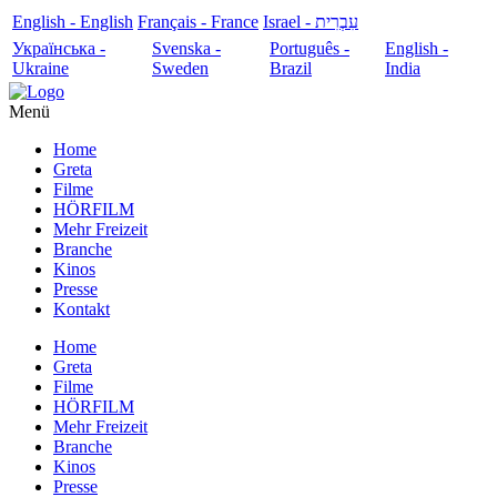
English - English
Français - France
עִבְרִית - Israel
Українська -
Svenska -
Português -
English -
Ukraine
Sweden
Brazil
India
Menü
Home
Greta
Filme
HÖRFILM
Mehr Freizeit
Branche
Kinos
Presse
Kontakt
Home
Greta
Filme
HÖRFILM
Mehr Freizeit
Branche
Kinos
Presse