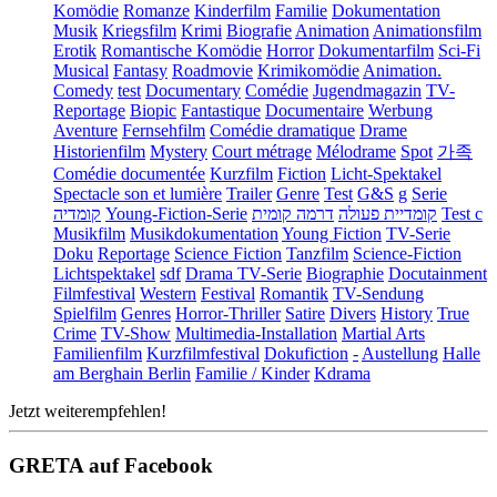
Komödie
Romanze
Kinderfilm
Familie
Dokumentation
Musik
Kriegsfilm
Krimi
Biografie
Animation
Animationsfilm
Erotik
Romantische Komödie
Horror
Dokumentarfilm
Sci-Fi
Musical
Fantasy
Roadmovie
Krimikomödie
Animation.
Comedy
test
Documentary
Comédie
Jugendmagazin
TV-
Reportage
Biopic
Fantastique
Documentaire
Werbung
Aventure
Fernsehfilm
Comédie dramatique
Drame
Historienfilm
Mystery
Court métrage
Mélodrame
Spot
가족
Comédie documentée
Kurzfilm
Fiction
Licht-Spektakel
Spectacle son et lumière
Trailer
Genre
Test
G&S
g
Serie
קומדיה
Young-Fiction-Serie
דרמה קומית
קומדיית פעולה
Test c
Musikfilm
Musikdokumentation
Young Fiction
TV-Serie
Doku
Reportage
Science Fiction
Tanzfilm
Science-Fiction
Lichtspektakel
sdf
Drama TV-Serie
Biographie
Docutainment
Filmfestival
Western
Festival
Romantik
TV-Sendung
Spielfilm
Genres
Horror-Thriller
Satire
Divers
History
True
Crime
TV-Show
Multimedia-Installation
Martial Arts
Familienfilm
Kurzfilmfestival
Dokufiction
-
Austellung
Halle
am Berghain Berlin
Familie / Kinder
Kdrama
Jetzt weiterempfehlen!
GRETA auf Facebook