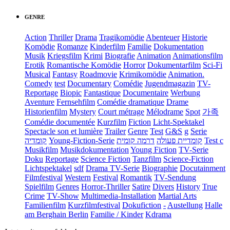
GENRE
Action
Thriller
Drama
Tragikomödie
Abenteuer
Historie
Komödie
Romanze
Kinderfilm
Familie
Dokumentation
Musik
Kriegsfilm
Krimi
Biografie
Animation
Animationsfilm
Erotik
Romantische Komödie
Horror
Dokumentarfilm
Sci-Fi
Musical
Fantasy
Roadmovie
Krimikomödie
Animation.
Comedy
test
Documentary
Comédie
Jugendmagazin
TV-
Reportage
Biopic
Fantastique
Documentaire
Werbung
Aventure
Fernsehfilm
Comédie dramatique
Drame
Historienfilm
Mystery
Court métrage
Mélodrame
Spot
가족
Comédie documentée
Kurzfilm
Fiction
Licht-Spektakel
Spectacle son et lumière
Trailer
Genre
Test
G&S
g
Serie
קומדיה
Young-Fiction-Serie
דרמה קומית
קומדיית פעולה
Test c
Musikfilm
Musikdokumentation
Young Fiction
TV-Serie
Doku
Reportage
Science Fiction
Tanzfilm
Science-Fiction
Lichtspektakel
sdf
Drama TV-Serie
Biographie
Docutainment
Filmfestival
Western
Festival
Romantik
TV-Sendung
Spielfilm
Genres
Horror-Thriller
Satire
Divers
History
True
Crime
TV-Show
Multimedia-Installation
Martial Arts
Familienfilm
Kurzfilmfestival
Dokufiction
-
Austellung
Halle
am Berghain Berlin
Familie / Kinder
Kdrama