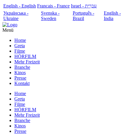
English - English
Français - France
עִבְרִית - Israel
Українська -
Svenska -
Português -
English -
Ukraine
Sweden
Brazil
India
Menü
Home
Greta
Filme
HÖRFILM
Mehr Freizeit
Branche
Kinos
Presse
Kontakt
Home
Greta
Filme
HÖRFILM
Mehr Freizeit
Branche
Kinos
Presse