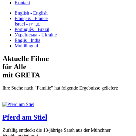
Kontakt
English - English
Français - France
עִבְרִית - Israel
Português - Brazil
Українська - Ukraine
Englis - India
Multilingual
Aktuelle Filme
für Alle
mit GRETA
Ihre Suche nach "Familie" hat folgende Ergebnisse geliefert:
Pferd am Stiel
Zufällig entdeckt die 13-jährige Sarah aus der Münchner
Hochhaussiedlung...