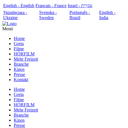
English - English
Français - France
עִבְרִית - Israel
Українська -
Svenska -
Português -
English -
Ukraine
Sweden
Brazil
India
Menü
Home
Greta
Filme
HÖRFILM
Mehr Freizeit
Branche
Kinos
Presse
Kontakt
Home
Greta
Filme
HÖRFILM
Mehr Freizeit
Branche
Kinos
Presse