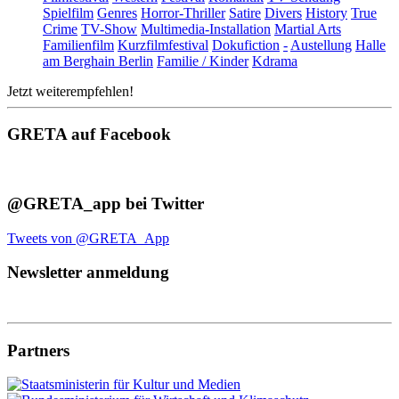
Spielfilm
Genres
Horror-Thriller
Satire
Divers
History
True
Crime
TV-Show
Multimedia-Installation
Martial Arts
Familienfilm
Kurzfilmfestival
Dokufiction
-
Austellung
Halle
am Berghain Berlin
Familie / Kinder
Kdrama
Jetzt weiterempfehlen!
GRETA auf Facebook
@GRETA_app bei Twitter
Tweets von @GRETA_App
Newsletter anmeldung
Partners