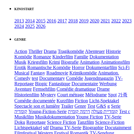
KINOSTART
2013
2014
2015
2016
2017
2018
2019
2020
2021
2022
2023
2024
2025
2026
GENRE
Action
Thriller
Drama
Tragikomödie
Abenteuer
Historie
Komödie
Romanze
Kinderfilm
Familie
Dokumentation
Musik
Kriegsfilm
Krimi
Biografie
Animation
Animationsfilm
Erotik
Romantische Komödie
Horror
Dokumentarfilm
Sci-Fi
Musical
Fantasy
Roadmovie
Krimikomödie
Animation.
Comedy
test
Documentary
Comédie
Jugendmagazin
TV-
Reportage
Biopic
Fantastique
Documentaire
Werbung
Aventure
Fernsehfilm
Comédie dramatique
Drame
Historienfilm
Mystery
Court métrage
Mélodrame
Spot
가족
Comédie documentée
Kurzfilm
Fiction
Licht-Spektakel
Spectacle son et lumière
Trailer
Genre
Test
G&S
g
Serie
קומדיה
Young-Fiction-Serie
דרמה קומית
קומדיית פעולה
Test c
Musikfilm
Musikdokumentation
Young Fiction
TV-Serie
Doku
Reportage
Science Fiction
Tanzfilm
Science-Fiction
Lichtspektakel
sdf
Drama TV-Serie
Biographie
Docutainment
Filmfestival
Western
Festival
Romantik
TV-Sendung