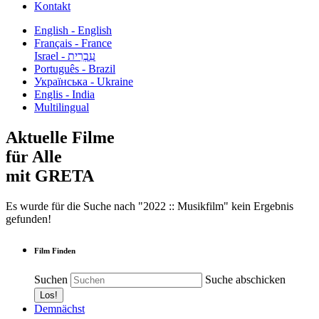
Kontakt
English - English
Français - France
עִבְרִית - Israel
Português - Brazil
Українська - Ukraine
Englis - India
Multilingual
Aktuelle Filme
für Alle
mit GRETA
Es wurde für die Suche nach "2022 :: Musikfilm" kein Ergebnis
gefunden!
Film Finden
Suchen
Suche abschicken
Demnächst