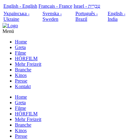
English - English
Français - France
עִבְרִית - Israel
Українська -
Svenska -
Português -
English -
Ukraine
Sweden
Brazil
India
Menü
Home
Greta
Filme
HÖRFILM
Mehr Freizeit
Branche
Kinos
Presse
Kontakt
Home
Greta
Filme
HÖRFILM
Mehr Freizeit
Branche
Kinos
Presse