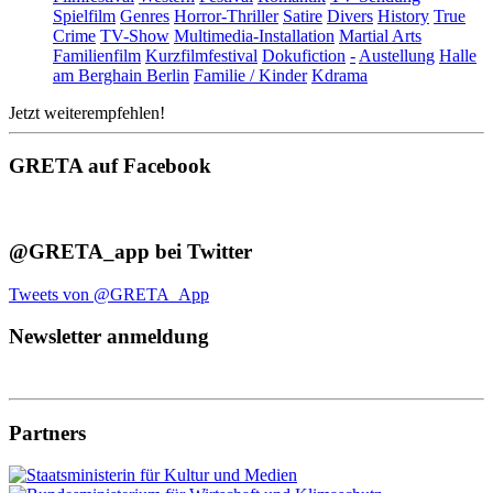
Spielfilm
Genres
Horror-Thriller
Satire
Divers
History
True
Crime
TV-Show
Multimedia-Installation
Martial Arts
Familienfilm
Kurzfilmfestival
Dokufiction
-
Austellung
Halle
am Berghain Berlin
Familie / Kinder
Kdrama
Jetzt weiterempfehlen!
GRETA auf Facebook
@GRETA_app bei Twitter
Tweets von @GRETA_App
Newsletter anmeldung
Partners