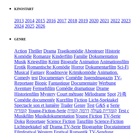
KINOSTART
2013
2014
2015
2016
2017
2018
2019
2020
2021
2022
2023
2024
2025
2026
GENRE
Action
Thriller
Drama
Tragikomödie
Abenteuer
Historie
Komödie
Romanze
Kinderfilm
Familie
Dokumentation
Musik
Kriegsfilm
Krimi
Biografie
Animation
Animationsfilm
Erotik
Romantische Komödie
Horror
Dokumentarfilm
Sci-Fi
Musical
Fantasy
Roadmovie
Krimikomödie
Animation.
Comedy
test
Documentary
Comédie
Jugendmagazin
TV-
Reportage
Biopic
Fantastique
Documentaire
Werbung
Aventure
Fernsehfilm
Comédie dramatique
Drame
Historienfilm
Mystery
Court métrage
Mélodrame
Spot
가족
Comédie documentée
Kurzfilm
Fiction
Licht-Spektakel
Spectacle son et lumière
Trailer
Genre
Test
G&S
g
Serie
קומדיה
Young-Fiction-Serie
דרמה קומית
קומדיית פעולה
Test c
Musikfilm
Musikdokumentation
Young Fiction
TV-Serie
Doku
Reportage
Science Fiction
Tanzfilm
Science-Fiction
Lichtspektakel
sdf
Drama TV-Serie
Biographie
Docutainment
Filmfestival
Western
Festival
Romantik
TV-Sendung