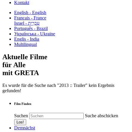
Kontakt
English - English
Français - France
עִבְרִית - Israel
Português - Brazil
Українська - Ukraine
Englis - India
Multilingual
Aktuelle Filme
für Alle
mit GRETA
Es wurde für die Suche nach "2013 :: Trailer" kein Ergebnis
gefunden!
Film Finden
Suchen
Suche abschicken
Demnächst