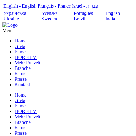
English - English
Français - France
עִבְרִית - Israel
Українська -
Svenska -
Português -
English -
Ukraine
Sweden
Brazil
India
Menü
Home
Greta
Filme
HÖRFILM
Mehr Freizeit
Branche
Kinos
Presse
Kontakt
Home
Greta
Filme
HÖRFILM
Mehr Freizeit
Branche
Kinos
Presse