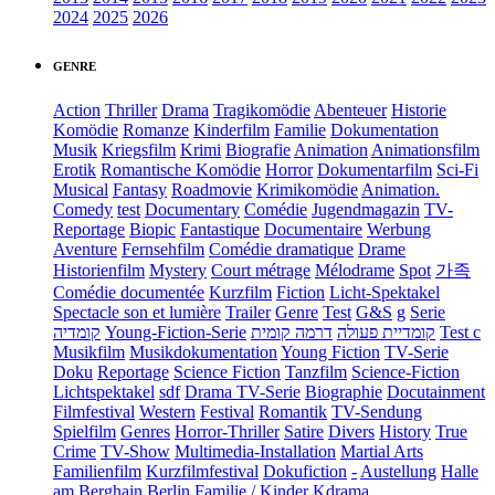
2024
2025
2026
GENRE
Action
Thriller
Drama
Tragikomödie
Abenteuer
Historie
Komödie
Romanze
Kinderfilm
Familie
Dokumentation
Musik
Kriegsfilm
Krimi
Biografie
Animation
Animationsfilm
Erotik
Romantische Komödie
Horror
Dokumentarfilm
Sci-Fi
Musical
Fantasy
Roadmovie
Krimikomödie
Animation.
Comedy
test
Documentary
Comédie
Jugendmagazin
TV-
Reportage
Biopic
Fantastique
Documentaire
Werbung
Aventure
Fernsehfilm
Comédie dramatique
Drame
Historienfilm
Mystery
Court métrage
Mélodrame
Spot
가족
Comédie documentée
Kurzfilm
Fiction
Licht-Spektakel
Spectacle son et lumière
Trailer
Genre
Test
G&S
g
Serie
קומדיה
Young-Fiction-Serie
דרמה קומית
קומדיית פעולה
Test c
Musikfilm
Musikdokumentation
Young Fiction
TV-Serie
Doku
Reportage
Science Fiction
Tanzfilm
Science-Fiction
Lichtspektakel
sdf
Drama TV-Serie
Biographie
Docutainment
Filmfestival
Western
Festival
Romantik
TV-Sendung
Spielfilm
Genres
Horror-Thriller
Satire
Divers
History
True
Crime
TV-Show
Multimedia-Installation
Martial Arts
Familienfilm
Kurzfilmfestival
Dokufiction
-
Austellung
Halle
am Berghain Berlin
Familie / Kinder
Kdrama