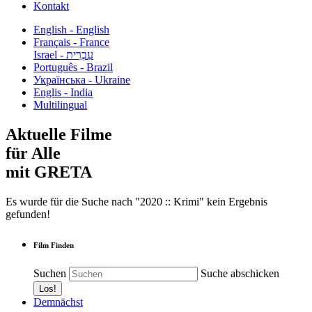
Kontakt
English - English
Français - France
עִבְרִית - Israel
Português - Brazil
Українська - Ukraine
Englis - India
Multilingual
Aktuelle Filme
für Alle
mit GRETA
Es wurde für die Suche nach "2020 :: Krimi" kein Ergebnis
gefunden!
Film Finden
Suchen
Suche abschicken
Demnächst