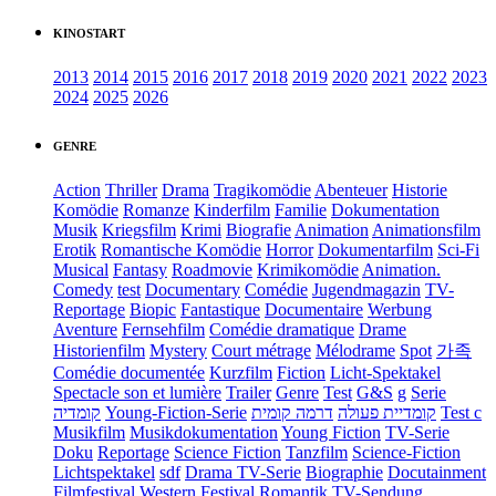
KINOSTART
2013
2014
2015
2016
2017
2018
2019
2020
2021
2022
2023
2024
2025
2026
GENRE
Action
Thriller
Drama
Tragikomödie
Abenteuer
Historie
Komödie
Romanze
Kinderfilm
Familie
Dokumentation
Musik
Kriegsfilm
Krimi
Biografie
Animation
Animationsfilm
Erotik
Romantische Komödie
Horror
Dokumentarfilm
Sci-Fi
Musical
Fantasy
Roadmovie
Krimikomödie
Animation.
Comedy
test
Documentary
Comédie
Jugendmagazin
TV-
Reportage
Biopic
Fantastique
Documentaire
Werbung
Aventure
Fernsehfilm
Comédie dramatique
Drame
Historienfilm
Mystery
Court métrage
Mélodrame
Spot
가족
Comédie documentée
Kurzfilm
Fiction
Licht-Spektakel
Spectacle son et lumière
Trailer
Genre
Test
G&S
g
Serie
קומדיה
Young-Fiction-Serie
דרמה קומית
קומדיית פעולה
Test c
Musikfilm
Musikdokumentation
Young Fiction
TV-Serie
Doku
Reportage
Science Fiction
Tanzfilm
Science-Fiction
Lichtspektakel
sdf
Drama TV-Serie
Biographie
Docutainment
Filmfestival
Western
Festival
Romantik
TV-Sendung