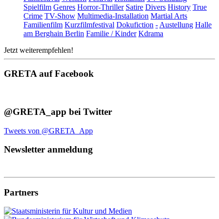
Spielfilm
Genres
Horror-Thriller
Satire
Divers
History
True
Crime
TV-Show
Multimedia-Installation
Martial Arts
Familienfilm
Kurzfilmfestival
Dokufiction
-
Austellung
Halle
am Berghain Berlin
Familie / Kinder
Kdrama
Jetzt weiterempfehlen!
GRETA auf Facebook
@GRETA_app bei Twitter
Tweets von @GRETA_App
Newsletter anmeldung
Partners