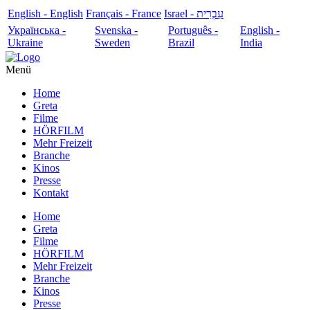
English - English
Français - France
עִבְרִית - Israel
Українська -
Svenska -
Português -
English -
Ukraine
Sweden
Brazil
India
Menü
Home
Greta
Filme
HÖRFILM
Mehr Freizeit
Branche
Kinos
Presse
Kontakt
Home
Greta
Filme
HÖRFILM
Mehr Freizeit
Branche
Kinos
Presse