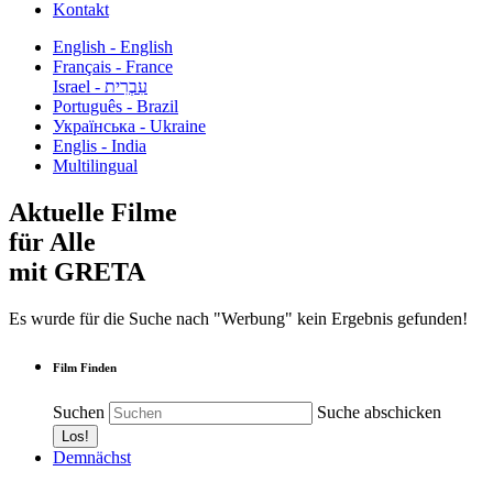
Kontakt
English - English
Français - France
עִבְרִית - Israel
Português - Brazil
Українська - Ukraine
Englis - India
Multilingual
Aktuelle Filme
für Alle
mit GRETA
Es wurde für die Suche nach "Werbung" kein Ergebnis gefunden!
Film Finden
Suchen
Suche abschicken
Demnächst