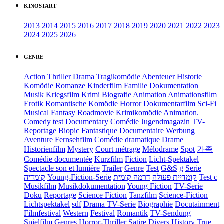
KINOSTART
2013
2014
2015
2016
2017
2018
2019
2020
2021
2022
2023
2024
2025
2026
GENRE
Action
Thriller
Drama
Tragikomödie
Abenteuer
Historie
Komödie
Romanze
Kinderfilm
Familie
Dokumentation
Musik
Kriegsfilm
Krimi
Biografie
Animation
Animationsfilm
Erotik
Romantische Komödie
Horror
Dokumentarfilm
Sci-Fi
Musical
Fantasy
Roadmovie
Krimikomödie
Animation.
Comedy
test
Documentary
Comédie
Jugendmagazin
TV-
Reportage
Biopic
Fantastique
Documentaire
Werbung
Aventure
Fernsehfilm
Comédie dramatique
Drame
Historienfilm
Mystery
Court métrage
Mélodrame
Spot
가족
Comédie documentée
Kurzfilm
Fiction
Licht-Spektakel
Spectacle son et lumière
Trailer
Genre
Test
G&S
g
Serie
קומדיה
Young-Fiction-Serie
דרמה קומית
קומדיית פעולה
Test c
Musikfilm
Musikdokumentation
Young Fiction
TV-Serie
Doku
Reportage
Science Fiction
Tanzfilm
Science-Fiction
Lichtspektakel
sdf
Drama TV-Serie
Biographie
Docutainment
Filmfestival
Western
Festival
Romantik
TV-Sendung
Spielfilm
Genres
Horror-Thriller
Satire
Divers
History
True