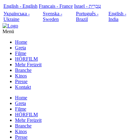
English - English
Français - France
עִבְרִית - Israel
Українська -
Svenska -
Português -
English -
Ukraine
Sweden
Brazil
India
Menü
Home
Greta
Filme
HÖRFILM
Mehr Freizeit
Branche
Kinos
Presse
Kontakt
Home
Greta
Filme
HÖRFILM
Mehr Freizeit
Branche
Kinos
Presse