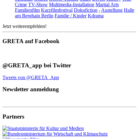
Crime
TV-Show
Multimedia-Installation
Martial Arts
Familienfilm
Kurzfilmfestival
Dokufiction
-
Austellung
Halle
am Berghain Berlin
Familie / Kinder
Kdrama
Jetzt weiterempfehlen!
GRETA auf Facebook
@GRETA_app bei Twitter
Tweets von @GRETA_App
Newsletter anmeldung
Partners