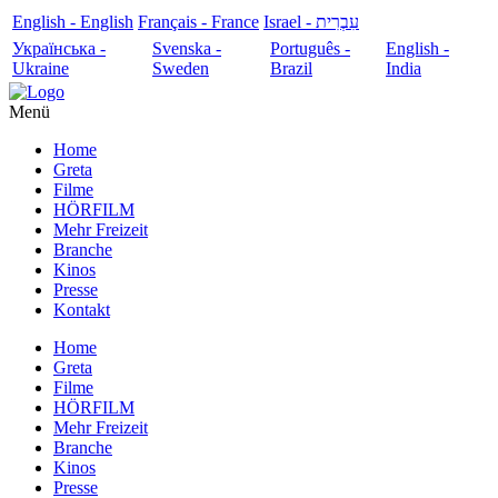
English - English
Français - France
עִבְרִית - Israel
Українська -
Svenska -
Português -
English -
Ukraine
Sweden
Brazil
India
Menü
Home
Greta
Filme
HÖRFILM
Mehr Freizeit
Branche
Kinos
Presse
Kontakt
Home
Greta
Filme
HÖRFILM
Mehr Freizeit
Branche
Kinos
Presse