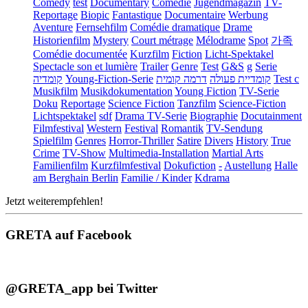
Comedy
test
Documentary
Comédie
Jugendmagazin
TV-
Reportage
Biopic
Fantastique
Documentaire
Werbung
Aventure
Fernsehfilm
Comédie dramatique
Drame
Historienfilm
Mystery
Court métrage
Mélodrame
Spot
가족
Comédie documentée
Kurzfilm
Fiction
Licht-Spektakel
Spectacle son et lumière
Trailer
Genre
Test
G&S
g
Serie
קומדיה
Young-Fiction-Serie
דרמה קומית
קומדיית פעולה
Test c
Musikfilm
Musikdokumentation
Young Fiction
TV-Serie
Doku
Reportage
Science Fiction
Tanzfilm
Science-Fiction
Lichtspektakel
sdf
Drama TV-Serie
Biographie
Docutainment
Filmfestival
Western
Festival
Romantik
TV-Sendung
Spielfilm
Genres
Horror-Thriller
Satire
Divers
History
True
Crime
TV-Show
Multimedia-Installation
Martial Arts
Familienfilm
Kurzfilmfestival
Dokufiction
-
Austellung
Halle
am Berghain Berlin
Familie / Kinder
Kdrama
Jetzt weiterempfehlen!
GRETA auf Facebook
@GRETA_app bei Twitter