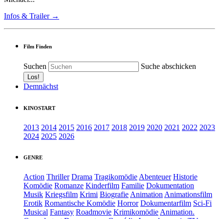
Infos & Trailer →
Film Finden
Suchen
Suche abschicken
Demnächst
KINOSTART
2013
2014
2015
2016
2017
2018
2019
2020
2021
2022
2023
2024
2025
2026
GENRE
Action
Thriller
Drama
Tragikomödie
Abenteuer
Historie
Komödie
Romanze
Kinderfilm
Familie
Dokumentation
Musik
Kriegsfilm
Krimi
Biografie
Animation
Animationsfilm
Erotik
Romantische Komödie
Horror
Dokumentarfilm
Sci-Fi
Musical
Fantasy
Roadmovie
Krimikomödie
Animation.