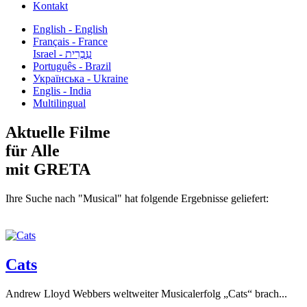
Kontakt
English - English
Français - France
עִבְרִית - Israel
Português - Brazil
Українська - Ukraine
Englis - India
Multilingual
Aktuelle Filme
für Alle
mit GRETA
Ihre Suche nach "Musical" hat folgende Ergebnisse geliefert:
Cats
Andrew Lloyd Webbers weltweiter Musicalerfolg „Cats“ brach...