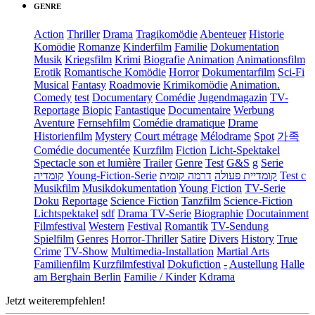
GENRE
Action
Thriller
Drama
Tragikomödie
Abenteuer
Historie
Komödie
Romanze
Kinderfilm
Familie
Dokumentation
Musik
Kriegsfilm
Krimi
Biografie
Animation
Animationsfilm
Erotik
Romantische Komödie
Horror
Dokumentarfilm
Sci-Fi
Musical
Fantasy
Roadmovie
Krimikomödie
Animation.
Comedy
test
Documentary
Comédie
Jugendmagazin
TV-
Reportage
Biopic
Fantastique
Documentaire
Werbung
Aventure
Fernsehfilm
Comédie dramatique
Drame
Historienfilm
Mystery
Court métrage
Mélodrame
Spot
가족
Comédie documentée
Kurzfilm
Fiction
Licht-Spektakel
Spectacle son et lumière
Trailer
Genre
Test
G&S
g
Serie
קומדיה
Young-Fiction-Serie
דרמה קומית
קומדיית פעולה
Test c
Musikfilm
Musikdokumentation
Young Fiction
TV-Serie
Doku
Reportage
Science Fiction
Tanzfilm
Science-Fiction
Lichtspektakel
sdf
Drama TV-Serie
Biographie
Docutainment
Filmfestival
Western
Festival
Romantik
TV-Sendung
Spielfilm
Genres
Horror-Thriller
Satire
Divers
History
True
Crime
TV-Show
Multimedia-Installation
Martial Arts
Familienfilm
Kurzfilmfestival
Dokufiction
-
Austellung
Halle
am Berghain Berlin
Familie / Kinder
Kdrama
Jetzt weiterempfehlen!