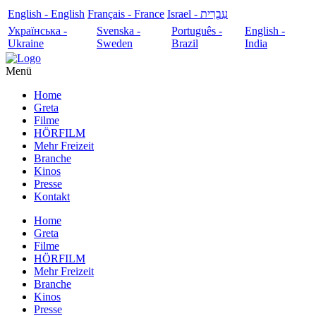
English - English
Français - France
עִבְרִית - Israel
Українська -
Svenska -
Português -
English -
Ukraine
Sweden
Brazil
India
Menü
Home
Greta
Filme
HÖRFILM
Mehr Freizeit
Branche
Kinos
Presse
Kontakt
Home
Greta
Filme
HÖRFILM
Mehr Freizeit
Branche
Kinos
Presse