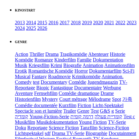
KINOSTART
2013
2014
2015
2016
2017
2018
2019
2020
2021
2022
2023
2024
2025
2026
GENRE
Action
Thriller
Drama
Tragikomödie
Abenteuer
Historie
Komödie
Romanze
Kinderfilm
Familie
Dokumentation
Musik
Kriegsfilm
Krimi
Biografie
Animation
Animationsfilm
Erotik
Romantische Komödie
Horror
Dokumentarfilm
Sci-Fi
Musical
Fantasy
Roadmovie
Krimikomödie
Animation.
Comedy
test
Documentary
Comédie
Jugendmagazin
TV-
Reportage
Biopic
Fantastique
Documentaire
Werbung
Aventure
Fernsehfilm
Comédie dramatique
Drame
Historienfilm
Mystery
Court métrage
Mélodrame
Spot
가족
Comédie documentée
Kurzfilm
Fiction
Licht-Spektakel
Spectacle son et lumière
Trailer
Genre
Test
G&S
g
Serie
קומדיה
Young-Fiction-Serie
דרמה קומית
קומדיית פעולה
Test c
Musikfilm
Musikdokumentation
Young Fiction
TV-Serie
Doku
Reportage
Science Fiction
Tanzfilm
Science-Fiction
Lichtspektakel
sdf
Drama TV-Serie
Biographie
Docutainment
Filmfestival
Western
Festival
Romantik
TV-Sendung