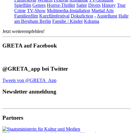
Spielfilm
Genres
Horror-Thriller
Satire
Divers
History
True
Crime
TV-Show
Multimedia-Installation
Martial Arts
Familienfilm
Kurzfilmfestival
Dokufiction
-
Austellung
Halle
am Berghain Berlin
Familie / Kinder
Kdrama
Jetzt weiterempfehlen!
GRETA auf Facebook
@GRETA_app bei Twitter
Tweets von @GRETA_App
Newsletter anmeldung
Partners