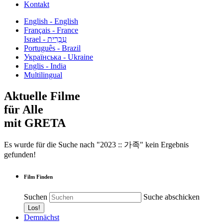
Kontakt
English - English
Français - France
עִבְרִית - Israel
Português - Brazil
Українська - Ukraine
Englis - India
Multilingual
Aktuelle Filme
für Alle
mit GRETA
Es wurde für die Suche nach "2023 :: 가족" kein Ergebnis
gefunden!
Film Finden
Suchen
Suche abschicken
Demnächst