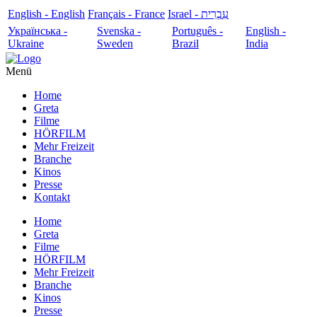
English - English
Français - France
עִבְרִית - Israel
Українська -
Svenska -
Português -
English -
Ukraine
Sweden
Brazil
India
Menü
Home
Greta
Filme
HÖRFILM
Mehr Freizeit
Branche
Kinos
Presse
Kontakt
Home
Greta
Filme
HÖRFILM
Mehr Freizeit
Branche
Kinos
Presse