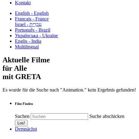
Kontakt
English - English
Français - France
עִבְרִית - Israel
Português - Brazil
Українська - Ukraine
Englis - India
Multilingual
Aktuelle Filme
für Alle
mit GRETA
Es wurde für die Suche nach "Animation." kein Ergebnis gefunden!
Film Finden
Suchen
Suche abschicken
Demnächst