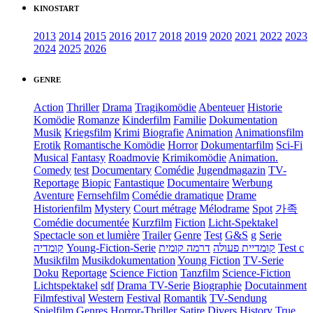
KINOSTART
2013
2014
2015
2016
2017
2018
2019
2020
2021
2022
2023
2024
2025
2026
GENRE
Action
Thriller
Drama
Tragikomödie
Abenteuer
Historie
Komödie
Romanze
Kinderfilm
Familie
Dokumentation
Musik
Kriegsfilm
Krimi
Biografie
Animation
Animationsfilm
Erotik
Romantische Komödie
Horror
Dokumentarfilm
Sci-Fi
Musical
Fantasy
Roadmovie
Krimikomödie
Animation.
Comedy
test
Documentary
Comédie
Jugendmagazin
TV-
Reportage
Biopic
Fantastique
Documentaire
Werbung
Aventure
Fernsehfilm
Comédie dramatique
Drame
Historienfilm
Mystery
Court métrage
Mélodrame
Spot
가족
Comédie documentée
Kurzfilm
Fiction
Licht-Spektakel
Spectacle son et lumière
Trailer
Genre
Test
G&S
g
Serie
קומדיה
Young-Fiction-Serie
דרמה קומית
קומדיית פעולה
Test c
Musikfilm
Musikdokumentation
Young Fiction
TV-Serie
Doku
Reportage
Science Fiction
Tanzfilm
Science-Fiction
Lichtspektakel
sdf
Drama TV-Serie
Biographie
Docutainment
Filmfestival
Western
Festival
Romantik
TV-Sendung
Spielfilm
Genres
Horror-Thriller
Satire
Divers
History
True