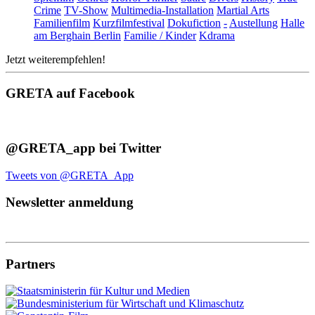
Crime
TV-Show
Multimedia-Installation
Martial Arts
Familienfilm
Kurzfilmfestival
Dokufiction
-
Austellung
Halle
am Berghain Berlin
Familie / Kinder
Kdrama
Jetzt weiterempfehlen!
GRETA auf Facebook
@GRETA_app bei Twitter
Tweets von @GRETA_App
Newsletter anmeldung
Partners