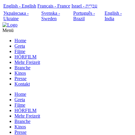
English - English
Français - France
עִבְרִית - Israel
Українська -
Svenska -
Português -
English -
Ukraine
Sweden
Brazil
India
Menü
Home
Greta
Filme
HÖRFILM
Mehr Freizeit
Branche
Kinos
Presse
Kontakt
Home
Greta
Filme
HÖRFILM
Mehr Freizeit
Branche
Kinos
Presse