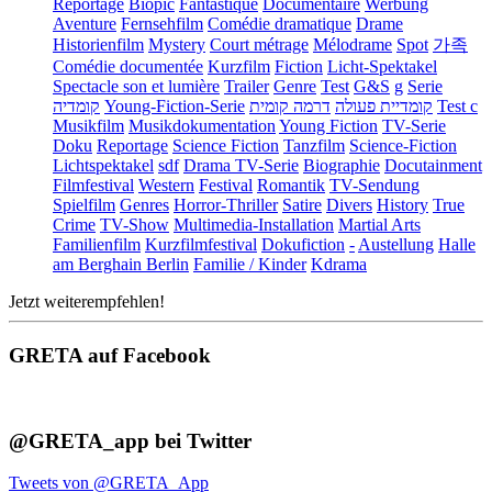
Reportage
Biopic
Fantastique
Documentaire
Werbung
Aventure
Fernsehfilm
Comédie dramatique
Drame
Historienfilm
Mystery
Court métrage
Mélodrame
Spot
가족
Comédie documentée
Kurzfilm
Fiction
Licht-Spektakel
Spectacle son et lumière
Trailer
Genre
Test
G&S
g
Serie
קומדיה
Young-Fiction-Serie
דרמה קומית
קומדיית פעולה
Test c
Musikfilm
Musikdokumentation
Young Fiction
TV-Serie
Doku
Reportage
Science Fiction
Tanzfilm
Science-Fiction
Lichtspektakel
sdf
Drama TV-Serie
Biographie
Docutainment
Filmfestival
Western
Festival
Romantik
TV-Sendung
Spielfilm
Genres
Horror-Thriller
Satire
Divers
History
True
Crime
TV-Show
Multimedia-Installation
Martial Arts
Familienfilm
Kurzfilmfestival
Dokufiction
-
Austellung
Halle
am Berghain Berlin
Familie / Kinder
Kdrama
Jetzt weiterempfehlen!
GRETA auf Facebook
@GRETA_app bei Twitter
Tweets von @GRETA_App