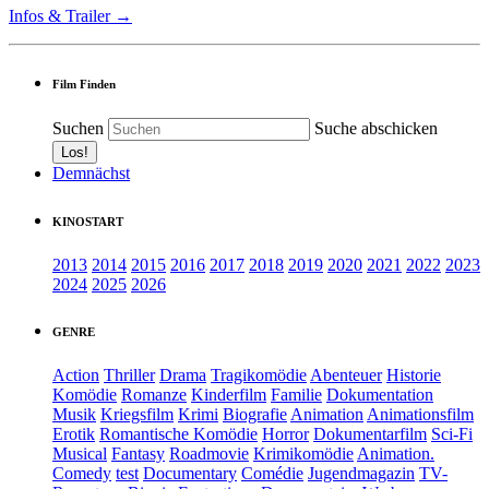
Infos & Trailer →
Film Finden
Suchen
Suche abschicken
Demnächst
KINOSTART
2013
2014
2015
2016
2017
2018
2019
2020
2021
2022
2023
2024
2025
2026
GENRE
Action
Thriller
Drama
Tragikomödie
Abenteuer
Historie
Komödie
Romanze
Kinderfilm
Familie
Dokumentation
Musik
Kriegsfilm
Krimi
Biografie
Animation
Animationsfilm
Erotik
Romantische Komödie
Horror
Dokumentarfilm
Sci-Fi
Musical
Fantasy
Roadmovie
Krimikomödie
Animation.
Comedy
test
Documentary
Comédie
Jugendmagazin
TV-