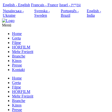
English - English
Français - France
עִבְרִית - Israel
Українська -
Svenska -
Português -
English -
Ukraine
Sweden
Brazil
India
Menü
Home
Greta
Filme
HÖRFILM
Mehr Freizeit
Branche
Kinos
Presse
Kontakt
Home
Greta
Filme
HÖRFILM
Mehr Freizeit
Branche
Kinos
Presse