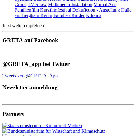
Crime
TV-Show
Multimedia-Installation
Martial Arts
Familienfilm
Kurzfilmfestival
Dokufiction
-
Austellung
Halle
am Berghain Berlin
Familie / Kinder
Kdrama
Jetzt weiterempfehlen!
GRETA auf Facebook
@GRETA_app bei Twitter
Tweets von @GRETA_App
Newsletter anmeldung
Partners