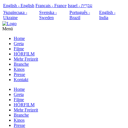
English - English
Français - France
עִבְרִית - Israel
Українська -
Svenska -
Português -
English -
Ukraine
Sweden
Brazil
India
Menü
Home
Greta
Filme
HÖRFILM
Mehr Freizeit
Branche
Kinos
Presse
Kontakt
Home
Greta
Filme
HÖRFILM
Mehr Freizeit
Branche
Kinos
Presse