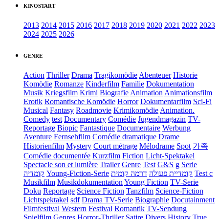
KINOSTART
2013
2014
2015
2016
2017
2018
2019
2020
2021
2022
2023
2024
2025
2026
GENRE
Action
Thriller
Drama
Tragikomödie
Abenteuer
Historie
Komödie
Romanze
Kinderfilm
Familie
Dokumentation
Musik
Kriegsfilm
Krimi
Biografie
Animation
Animationsfilm
Erotik
Romantische Komödie
Horror
Dokumentarfilm
Sci-Fi
Musical
Fantasy
Roadmovie
Krimikomödie
Animation.
Comedy
test
Documentary
Comédie
Jugendmagazin
TV-
Reportage
Biopic
Fantastique
Documentaire
Werbung
Aventure
Fernsehfilm
Comédie dramatique
Drame
Historienfilm
Mystery
Court métrage
Mélodrame
Spot
가족
Comédie documentée
Kurzfilm
Fiction
Licht-Spektakel
Spectacle son et lumière
Trailer
Genre
Test
G&S
g
Serie
קומדיה
Young-Fiction-Serie
דרמה קומית
קומדיית פעולה
Test c
Musikfilm
Musikdokumentation
Young Fiction
TV-Serie
Doku
Reportage
Science Fiction
Tanzfilm
Science-Fiction
Lichtspektakel
sdf
Drama TV-Serie
Biographie
Docutainment
Filmfestival
Western
Festival
Romantik
TV-Sendung
Spielfilm
Genres
Horror-Thriller
Satire
Divers
History
True