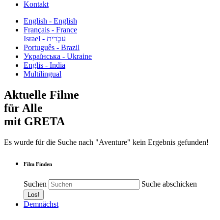
Kontakt
English - English
Français - France
עִבְרִית - Israel
Português - Brazil
Українська - Ukraine
Englis - India
Multilingual
Aktuelle Filme
für Alle
mit GRETA
Es wurde für die Suche nach "Aventure" kein Ergebnis gefunden!
Film Finden
Suchen
Suche abschicken
Demnächst