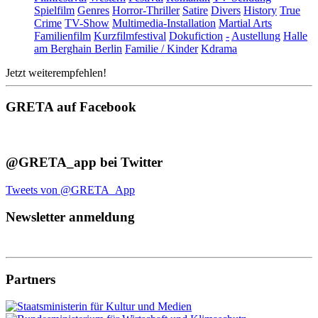
Spielfilm
Genres
Horror-Thriller
Satire
Divers
History
True
Crime
TV-Show
Multimedia-Installation
Martial Arts
Familienfilm
Kurzfilmfestival
Dokufiction
-
Austellung
Halle
am Berghain Berlin
Familie / Kinder
Kdrama
Jetzt weiterempfehlen!
GRETA auf Facebook
@GRETA_app bei Twitter
Tweets von @GRETA_App
Newsletter anmeldung
Partners