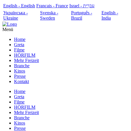
English - English
Français - France
עִבְרִית - Israel
Українська -
Svenska -
Português -
English -
Ukraine
Sweden
Brazil
India
Menü
Home
Greta
Filme
HÖRFILM
Mehr Freizeit
Branche
Kinos
Presse
Kontakt
Home
Greta
Filme
HÖRFILM
Mehr Freizeit
Branche
Kinos
Presse