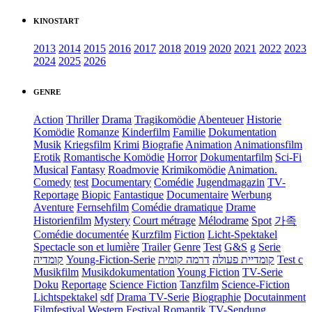
KINOSTART
2013
2014
2015
2016
2017
2018
2019
2020
2021
2022
2023
2024
2025
2026
GENRE
Action
Thriller
Drama
Tragikomödie
Abenteuer
Historie
Komödie
Romanze
Kinderfilm
Familie
Dokumentation
Musik
Kriegsfilm
Krimi
Biografie
Animation
Animationsfilm
Erotik
Romantische Komödie
Horror
Dokumentarfilm
Sci-Fi
Musical
Fantasy
Roadmovie
Krimikomödie
Animation.
Comedy
test
Documentary
Comédie
Jugendmagazin
TV-
Reportage
Biopic
Fantastique
Documentaire
Werbung
Aventure
Fernsehfilm
Comédie dramatique
Drame
Historienfilm
Mystery
Court métrage
Mélodrame
Spot
가족
Comédie documentée
Kurzfilm
Fiction
Licht-Spektakel
Spectacle son et lumière
Trailer
Genre
Test
G&S
g
Serie
קומדיה
Young-Fiction-Serie
דרמה קומית
קומדיית פעולה
Test c
Musikfilm
Musikdokumentation
Young Fiction
TV-Serie
Doku
Reportage
Science Fiction
Tanzfilm
Science-Fiction
Lichtspektakel
sdf
Drama TV-Serie
Biographie
Docutainment
Filmfestival
Western
Festival
Romantik
TV-Sendung