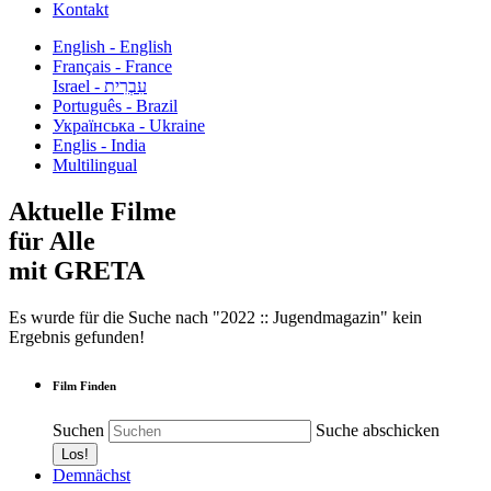
Kontakt
English - English
Français - France
עִבְרִית - Israel
Português - Brazil
Українська - Ukraine
Englis - India
Multilingual
Aktuelle Filme
für Alle
mit GRETA
Es wurde für die Suche nach "2022 :: Jugendmagazin" kein
Ergebnis gefunden!
Film Finden
Suchen
Suche abschicken
Demnächst