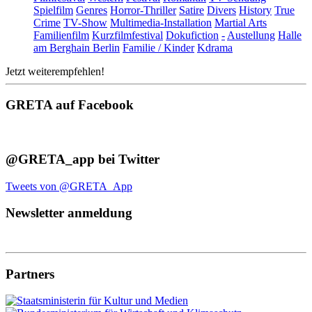
Spielfilm
Genres
Horror-Thriller
Satire
Divers
History
True
Crime
TV-Show
Multimedia-Installation
Martial Arts
Familienfilm
Kurzfilmfestival
Dokufiction
-
Austellung
Halle
am Berghain Berlin
Familie / Kinder
Kdrama
Jetzt weiterempfehlen!
GRETA auf Facebook
@GRETA_app bei Twitter
Tweets von @GRETA_App
Newsletter anmeldung
Partners