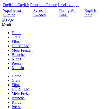
English - English
Français - France
עִבְרִית - Israel
Українська -
Svenska -
Português -
English -
Ukraine
Sweden
Brazil
India
Menü
Home
Greta
Filme
HÖRFILM
Mehr Freizeit
Branche
Kinos
Presse
Kontakt
Home
Greta
Filme
HÖRFILM
Mehr Freizeit
Branche
Kinos
Presse