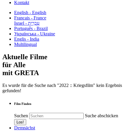
Kontakt
English - English
Français - France
עִבְרִית - Israel
Português - Brazil
Українська - Ukraine
Englis - India
Multilingual
Aktuelle Filme
für Alle
mit GRETA
Es wurde für die Suche nach "2022 :: Kriegsfilm" kein Ergebnis
gefunden!
Film Finden
Suchen
Suche abschicken
Demnächst