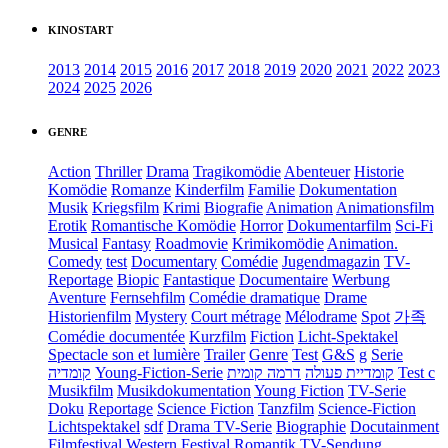
KINOSTART
2013
2014
2015
2016
2017
2018
2019
2020
2021
2022
2023
2024
2025
2026
GENRE
Action
Thriller
Drama
Tragikomödie
Abenteuer
Historie
Komödie
Romanze
Kinderfilm
Familie
Dokumentation
Musik
Kriegsfilm
Krimi
Biografie
Animation
Animationsfilm
Erotik
Romantische Komödie
Horror
Dokumentarfilm
Sci-Fi
Musical
Fantasy
Roadmovie
Krimikomödie
Animation.
Comedy
test
Documentary
Comédie
Jugendmagazin
TV-
Reportage
Biopic
Fantastique
Documentaire
Werbung
Aventure
Fernsehfilm
Comédie dramatique
Drame
Historienfilm
Mystery
Court métrage
Mélodrame
Spot
가족
Comédie documentée
Kurzfilm
Fiction
Licht-Spektakel
Spectacle son et lumière
Trailer
Genre
Test
G&S
g
Serie
קומדיה
Young-Fiction-Serie
דרמה קומית
קומדיית פעולה
Test c
Musikfilm
Musikdokumentation
Young Fiction
TV-Serie
Doku
Reportage
Science Fiction
Tanzfilm
Science-Fiction
Lichtspektakel
sdf
Drama TV-Serie
Biographie
Docutainment
Filmfestival
Western
Festival
Romantik
TV-Sendung