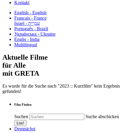
Kontakt
English - English
Français - France
עִבְרִית - Israel
Português - Brazil
Українська - Ukraine
Englis - India
Multilingual
Aktuelle Filme
für Alle
mit GRETA
Es wurde für die Suche nach "2023 :: Kurzfilm" kein Ergebnis
gefunden!
Film Finden
Suchen
Suche abschicken
Demnächst