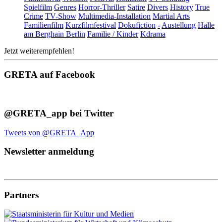
Spielfilm
Genres
Horror-Thriller
Satire
Divers
History
True
Crime
TV-Show
Multimedia-Installation
Martial Arts
Familienfilm
Kurzfilmfestival
Dokufiction
-
Austellung
Halle
am Berghain Berlin
Familie / Kinder
Kdrama
Jetzt weiterempfehlen!
GRETA auf Facebook
@GRETA_app bei Twitter
Tweets von @GRETA_App
Newsletter anmeldung
Partners