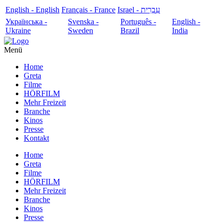
English - English
Français - France
עִבְרִית - Israel
Українська -
Svenska -
Português -
English -
Ukraine
Sweden
Brazil
India
Menü
Home
Greta
Filme
HÖRFILM
Mehr Freizeit
Branche
Kinos
Presse
Kontakt
Home
Greta
Filme
HÖRFILM
Mehr Freizeit
Branche
Kinos
Presse