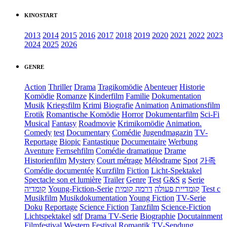
KINOSTART
2013
2014
2015
2016
2017
2018
2019
2020
2021
2022
2023
2024
2025
2026
GENRE
Action
Thriller
Drama
Tragikomödie
Abenteuer
Historie
Komödie
Romanze
Kinderfilm
Familie
Dokumentation
Musik
Kriegsfilm
Krimi
Biografie
Animation
Animationsfilm
Erotik
Romantische Komödie
Horror
Dokumentarfilm
Sci-Fi
Musical
Fantasy
Roadmovie
Krimikomödie
Animation.
Comedy
test
Documentary
Comédie
Jugendmagazin
TV-
Reportage
Biopic
Fantastique
Documentaire
Werbung
Aventure
Fernsehfilm
Comédie dramatique
Drame
Historienfilm
Mystery
Court métrage
Mélodrame
Spot
가족
Comédie documentée
Kurzfilm
Fiction
Licht-Spektakel
Spectacle son et lumière
Trailer
Genre
Test
G&S
g
Serie
קומדיה
Young-Fiction-Serie
דרמה קומית
קומדיית פעולה
Test c
Musikfilm
Musikdokumentation
Young Fiction
TV-Serie
Doku
Reportage
Science Fiction
Tanzfilm
Science-Fiction
Lichtspektakel
sdf
Drama TV-Serie
Biographie
Docutainment
Filmfestival
Western
Festival
Romantik
TV-Sendung