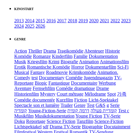
KINOSTART
2013
2014
2015
2016
2017
2018
2019
2020
2021
2022
2023
2024
2025
2026
GENRE
Action
Thriller
Drama
Tragikomödie
Abenteuer
Historie
Komödie
Romanze
Kinderfilm
Familie
Dokumentation
Musik
Kriegsfilm
Krimi
Biografie
Animation
Animationsfilm
Erotik
Romantische Komödie
Horror
Dokumentarfilm
Sci-Fi
Musical
Fantasy
Roadmovie
Krimikomödie
Animation.
Comedy
test
Documentary
Comédie
Jugendmagazin
TV-
Reportage
Biopic
Fantastique
Documentaire
Werbung
Aventure
Fernsehfilm
Comédie dramatique
Drame
Historienfilm
Mystery
Court métrage
Mélodrame
Spot
가족
Comédie documentée
Kurzfilm
Fiction
Licht-Spektakel
Spectacle son et lumière
Trailer
Genre
Test
G&S
g
Serie
קומדיה
Young-Fiction-Serie
דרמה קומית
קומדיית פעולה
Test c
Musikfilm
Musikdokumentation
Young Fiction
TV-Serie
Doku
Reportage
Science Fiction
Tanzfilm
Science-Fiction
Lichtspektakel
sdf
Drama TV-Serie
Biographie
Docutainment
Filmfestival
Western
Festival
Romantik
TV-Sendung