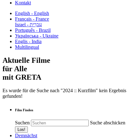
Kontakt
English - English
Français - France
עִבְרִית - Israel
Português - Brazil
Українська - Ukraine
Englis - India
Multilingual
Aktuelle Filme
für Alle
mit GRETA
Es wurde für die Suche nach "2024 :: Kurzfilm" kein Ergebnis
gefunden!
Film Finden
Suchen
Suche abschicken
Demnächst