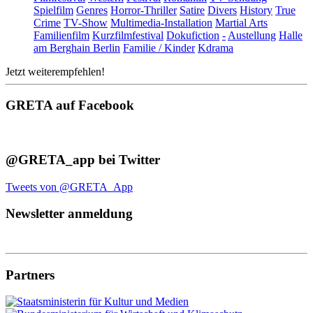
Spielfilm
Genres
Horror-Thriller
Satire
Divers
History
True
Crime
TV-Show
Multimedia-Installation
Martial Arts
Familienfilm
Kurzfilmfestival
Dokufiction
-
Austellung
Halle
am Berghain Berlin
Familie / Kinder
Kdrama
Jetzt weiterempfehlen!
GRETA auf Facebook
@GRETA_app bei Twitter
Tweets von @GRETA_App
Newsletter anmeldung
Partners