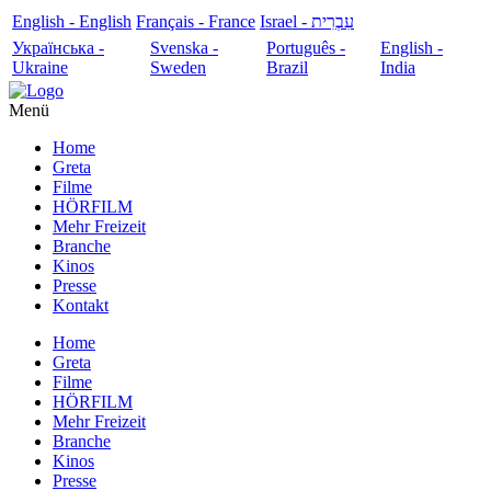
English - English
Français - France
עִבְרִית - Israel
Українська -
Svenska -
Português -
English -
Ukraine
Sweden
Brazil
India
Menü
Home
Greta
Filme
HÖRFILM
Mehr Freizeit
Branche
Kinos
Presse
Kontakt
Home
Greta
Filme
HÖRFILM
Mehr Freizeit
Branche
Kinos
Presse