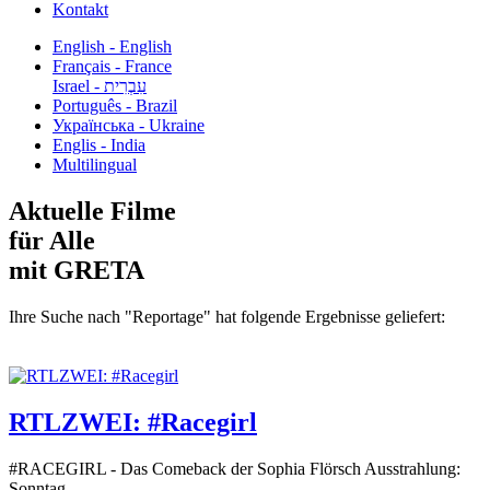
Kontakt
English - English
Français - France
עִבְרִית - Israel
Português - Brazil
Українська - Ukraine
Englis - India
Multilingual
Aktuelle Filme
für Alle
mit GRETA
Ihre Suche nach "Reportage" hat folgende Ergebnisse geliefert:
RTLZWEI: #Racegirl
#RACEGIRL - Das Comeback der Sophia Flörsch Ausstrahlung:
Sonntag...