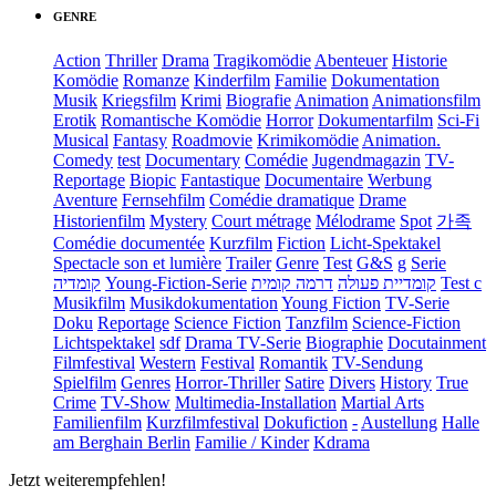
GENRE
Action
Thriller
Drama
Tragikomödie
Abenteuer
Historie
Komödie
Romanze
Kinderfilm
Familie
Dokumentation
Musik
Kriegsfilm
Krimi
Biografie
Animation
Animationsfilm
Erotik
Romantische Komödie
Horror
Dokumentarfilm
Sci-Fi
Musical
Fantasy
Roadmovie
Krimikomödie
Animation.
Comedy
test
Documentary
Comédie
Jugendmagazin
TV-
Reportage
Biopic
Fantastique
Documentaire
Werbung
Aventure
Fernsehfilm
Comédie dramatique
Drame
Historienfilm
Mystery
Court métrage
Mélodrame
Spot
가족
Comédie documentée
Kurzfilm
Fiction
Licht-Spektakel
Spectacle son et lumière
Trailer
Genre
Test
G&S
g
Serie
קומדיה
Young-Fiction-Serie
דרמה קומית
קומדיית פעולה
Test c
Musikfilm
Musikdokumentation
Young Fiction
TV-Serie
Doku
Reportage
Science Fiction
Tanzfilm
Science-Fiction
Lichtspektakel
sdf
Drama TV-Serie
Biographie
Docutainment
Filmfestival
Western
Festival
Romantik
TV-Sendung
Spielfilm
Genres
Horror-Thriller
Satire
Divers
History
True
Crime
TV-Show
Multimedia-Installation
Martial Arts
Familienfilm
Kurzfilmfestival
Dokufiction
-
Austellung
Halle
am Berghain Berlin
Familie / Kinder
Kdrama
Jetzt weiterempfehlen!