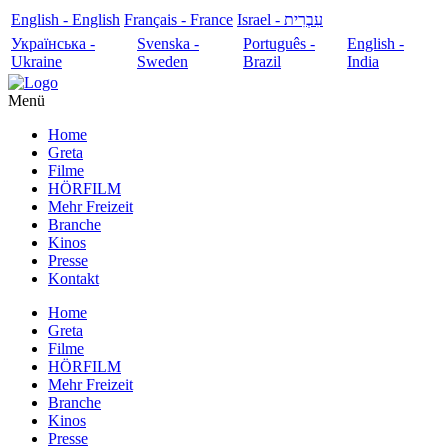
English - English
Français - France
עִבְרִית - Israel
Українська -
Svenska -
Português -
English -
Ukraine
Sweden
Brazil
India
Menü
Home
Greta
Filme
HÖRFILM
Mehr Freizeit
Branche
Kinos
Presse
Kontakt
Home
Greta
Filme
HÖRFILM
Mehr Freizeit
Branche
Kinos
Presse