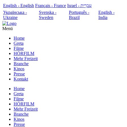
English - English
Français - France
עִבְרִית - Israel
Українська -
Svenska -
Português -
English -
Ukraine
Sweden
Brazil
India
Menü
Home
Greta
Filme
HÖRFILM
Mehr Freizeit
Branche
Kinos
Presse
Kontakt
Home
Greta
Filme
HÖRFILM
Mehr Freizeit
Branche
Kinos
Presse