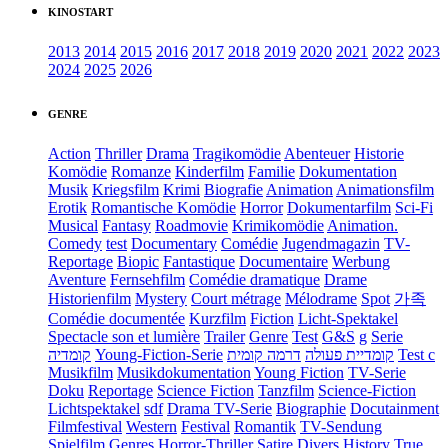
KINOSTART
2013
2014
2015
2016
2017
2018
2019
2020
2021
2022
2023
2024
2025
2026
GENRE
Action
Thriller
Drama
Tragikomödie
Abenteuer
Historie
Komödie
Romanze
Kinderfilm
Familie
Dokumentation
Musik
Kriegsfilm
Krimi
Biografie
Animation
Animationsfilm
Erotik
Romantische Komödie
Horror
Dokumentarfilm
Sci-Fi
Musical
Fantasy
Roadmovie
Krimikomödie
Animation.
Comedy
test
Documentary
Comédie
Jugendmagazin
TV-
Reportage
Biopic
Fantastique
Documentaire
Werbung
Aventure
Fernsehfilm
Comédie dramatique
Drame
Historienfilm
Mystery
Court métrage
Mélodrame
Spot
가족
Comédie documentée
Kurzfilm
Fiction
Licht-Spektakel
Spectacle son et lumière
Trailer
Genre
Test
G&S
g
Serie
קומדיה
Young-Fiction-Serie
דרמה קומית
קומדיית פעולה
Test c
Musikfilm
Musikdokumentation
Young Fiction
TV-Serie
Doku
Reportage
Science Fiction
Tanzfilm
Science-Fiction
Lichtspektakel
sdf
Drama TV-Serie
Biographie
Docutainment
Filmfestival
Western
Festival
Romantik
TV-Sendung
Spielfilm
Genres
Horror-Thriller
Satire
Divers
History
True