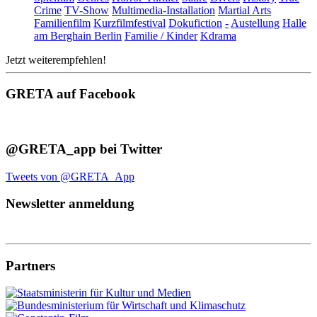
Crime
TV-Show
Multimedia-Installation
Martial Arts
Familienfilm
Kurzfilmfestival
Dokufiction
-
Austellung
Halle
am Berghain Berlin
Familie / Kinder
Kdrama
Jetzt weiterempfehlen!
GRETA auf Facebook
@GRETA_app bei Twitter
Tweets von @GRETA_App
Newsletter anmeldung
Partners