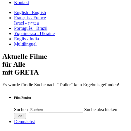
Kontakt
English - English
Français - France
עִבְרִית - Israel
Português - Brazil
Українська - Ukraine
Englis - India
Multilingual
Aktuelle Filme
für Alle
mit GRETA
Es wurde für die Suche nach "Trailer" kein Ergebnis gefunden!
Film Finden
Suchen
Suche abschicken
Demnächst