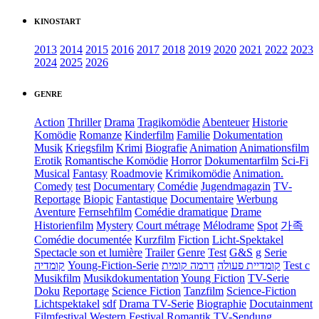
KINOSTART
2013
2014
2015
2016
2017
2018
2019
2020
2021
2022
2023
2024
2025
2026
GENRE
Action
Thriller
Drama
Tragikomödie
Abenteuer
Historie
Komödie
Romanze
Kinderfilm
Familie
Dokumentation
Musik
Kriegsfilm
Krimi
Biografie
Animation
Animationsfilm
Erotik
Romantische Komödie
Horror
Dokumentarfilm
Sci-Fi
Musical
Fantasy
Roadmovie
Krimikomödie
Animation.
Comedy
test
Documentary
Comédie
Jugendmagazin
TV-
Reportage
Biopic
Fantastique
Documentaire
Werbung
Aventure
Fernsehfilm
Comédie dramatique
Drame
Historienfilm
Mystery
Court métrage
Mélodrame
Spot
가족
Comédie documentée
Kurzfilm
Fiction
Licht-Spektakel
Spectacle son et lumière
Trailer
Genre
Test
G&S
g
Serie
קומדיה
Young-Fiction-Serie
דרמה קומית
קומדיית פעולה
Test c
Musikfilm
Musikdokumentation
Young Fiction
TV-Serie
Doku
Reportage
Science Fiction
Tanzfilm
Science-Fiction
Lichtspektakel
sdf
Drama TV-Serie
Biographie
Docutainment
Filmfestival
Western
Festival
Romantik
TV-Sendung