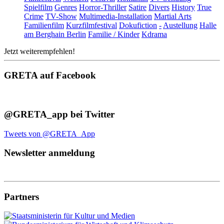
Spielfilm
Genres
Horror-Thriller
Satire
Divers
History
True
Crime
TV-Show
Multimedia-Installation
Martial Arts
Familienfilm
Kurzfilmfestival
Dokufiction
-
Austellung
Halle
am Berghain Berlin
Familie / Kinder
Kdrama
Jetzt weiterempfehlen!
GRETA auf Facebook
@GRETA_app bei Twitter
Tweets von @GRETA_App
Newsletter anmeldung
Partners