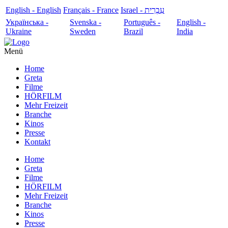
English - English
Français - France
עִבְרִית - Israel
Українська -
Svenska -
Português -
English -
Ukraine
Sweden
Brazil
India
Menü
Home
Greta
Filme
HÖRFILM
Mehr Freizeit
Branche
Kinos
Presse
Kontakt
Home
Greta
Filme
HÖRFILM
Mehr Freizeit
Branche
Kinos
Presse