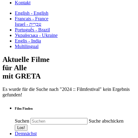
Kontakt
English - English
Français - France
עִבְרִית - Israel
Português - Brazil
Українська - Ukraine
Englis - India
Multilingual
Aktuelle Filme
für Alle
mit GRETA
Es wurde für die Suche nach "2024 :: Filmfestival" kein Ergebnis
gefunden!
Film Finden
Suchen
Suche abschicken
Demnächst