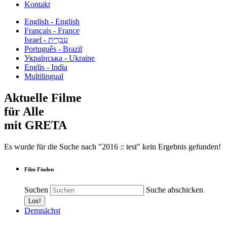
Kontakt
English - English
Français - France
עִבְרִית - Israel
Português - Brazil
Українська - Ukraine
Englis - India
Multilingual
Aktuelle Filme
für Alle
mit GRETA
Es wurde für die Suche nach "2016 :: test" kein Ergebnis gefunden!
Film Finden
Suchen
Suche abschicken
Demnächst