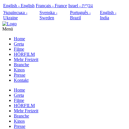
English - English
Français - France
עִבְרִית - Israel
Українська -
Svenska -
Português -
English -
Ukraine
Sweden
Brazil
India
Menü
Home
Greta
Filme
HÖRFILM
Mehr Freizeit
Branche
Kinos
Presse
Kontakt
Home
Greta
Filme
HÖRFILM
Mehr Freizeit
Branche
Kinos
Presse