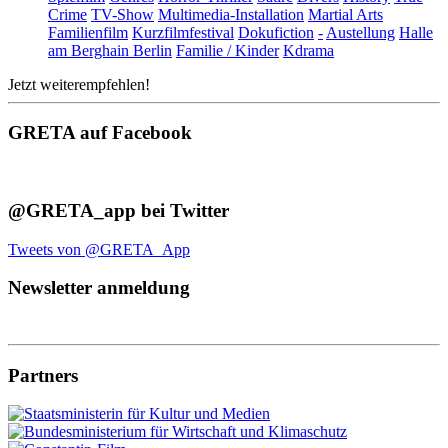
Crime
TV-Show
Multimedia-Installation
Martial Arts
Familienfilm
Kurzfilmfestival
Dokufiction
-
Austellung
Halle
am Berghain Berlin
Familie / Kinder
Kdrama
Jetzt weiterempfehlen!
GRETA auf Facebook
@GRETA_app bei Twitter
Tweets von @GRETA_App
Newsletter anmeldung
Partners