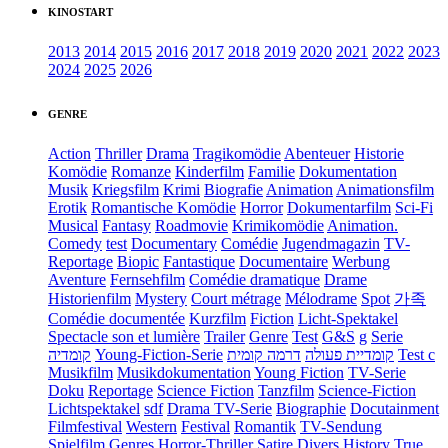
KINOSTART
2013
2014
2015
2016
2017
2018
2019
2020
2021
2022
2023
2024
2025
2026
GENRE
Action
Thriller
Drama
Tragikomödie
Abenteuer
Historie
Komödie
Romanze
Kinderfilm
Familie
Dokumentation
Musik
Kriegsfilm
Krimi
Biografie
Animation
Animationsfilm
Erotik
Romantische Komödie
Horror
Dokumentarfilm
Sci-Fi
Musical
Fantasy
Roadmovie
Krimikomödie
Animation.
Comedy
test
Documentary
Comédie
Jugendmagazin
TV-
Reportage
Biopic
Fantastique
Documentaire
Werbung
Aventure
Fernsehfilm
Comédie dramatique
Drame
Historienfilm
Mystery
Court métrage
Mélodrame
Spot
가족
Comédie documentée
Kurzfilm
Fiction
Licht-Spektakel
Spectacle son et lumière
Trailer
Genre
Test
G&S
g
Serie
קומדיה
Young-Fiction-Serie
דרמה קומית
קומדיית פעולה
Test c
Musikfilm
Musikdokumentation
Young Fiction
TV-Serie
Doku
Reportage
Science Fiction
Tanzfilm
Science-Fiction
Lichtspektakel
sdf
Drama TV-Serie
Biographie
Docutainment
Filmfestival
Western
Festival
Romantik
TV-Sendung
Spielfilm
Genres
Horror-Thriller
Satire
Divers
History
True