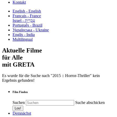
Kontakt
English - English
Français - France
עִבְרִית - Israel
Português - Brazil
Українська - Ukraine
Englis - India
Multilingual
Aktuelle Filme
für Alle
mit GRETA
Es wurde für die Suche nach "2015 :: Horror-Thriller" kein
Ergebnis gefunden!
Film Finden
Suchen
Suche abschicken
Demnächst