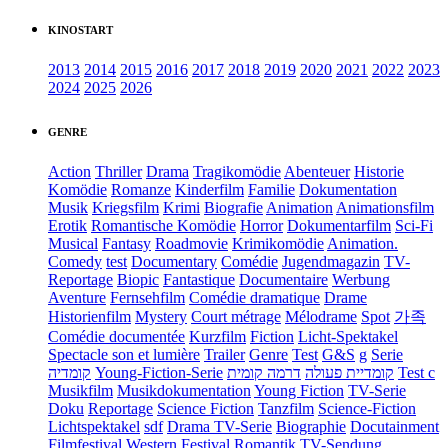
KINOSTART
2013
2014
2015
2016
2017
2018
2019
2020
2021
2022
2023
2024
2025
2026
GENRE
Action
Thriller
Drama
Tragikomödie
Abenteuer
Historie
Komödie
Romanze
Kinderfilm
Familie
Dokumentation
Musik
Kriegsfilm
Krimi
Biografie
Animation
Animationsfilm
Erotik
Romantische Komödie
Horror
Dokumentarfilm
Sci-Fi
Musical
Fantasy
Roadmovie
Krimikomödie
Animation.
Comedy
test
Documentary
Comédie
Jugendmagazin
TV-
Reportage
Biopic
Fantastique
Documentaire
Werbung
Aventure
Fernsehfilm
Comédie dramatique
Drame
Historienfilm
Mystery
Court métrage
Mélodrame
Spot
가족
Comédie documentée
Kurzfilm
Fiction
Licht-Spektakel
Spectacle son et lumière
Trailer
Genre
Test
G&S
g
Serie
קומדיה
Young-Fiction-Serie
דרמה קומית
קומדיית פעולה
Test c
Musikfilm
Musikdokumentation
Young Fiction
TV-Serie
Doku
Reportage
Science Fiction
Tanzfilm
Science-Fiction
Lichtspektakel
sdf
Drama TV-Serie
Biographie
Docutainment
Filmfestival
Western
Festival
Romantik
TV-Sendung