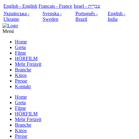
English - English
Français - France
עִבְרִית - Israel
Українська -
Svenska -
Português -
English -
Ukraine
Sweden
Brazil
India
Menü
Home
Greta
Filme
HÖRFILM
Mehr Freizeit
Branche
Kinos
Presse
Kontakt
Home
Greta
Filme
HÖRFILM
Mehr Freizeit
Branche
Kinos
Presse