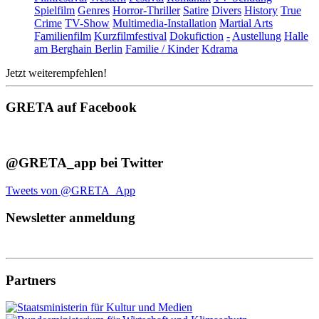
Spielfilm
Genres
Horror-Thriller
Satire
Divers
History
True
Crime
TV-Show
Multimedia-Installation
Martial Arts
Familienfilm
Kurzfilmfestival
Dokufiction
-
Austellung
Halle
am Berghain Berlin
Familie / Kinder
Kdrama
Jetzt weiterempfehlen!
GRETA auf Facebook
@GRETA_app bei Twitter
Tweets von @GRETA_App
Newsletter anmeldung
Partners