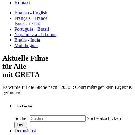
Kontakt
English - English
Français - France
עִבְרִית - Israel
Português - Brazil
Українська - Ukraine
Englis - India
Multilingual
Aktuelle Filme
für Alle
mit GRETA
Es wurde für die Suche nach "2020 :: Court métrage" kein Ergebnis
gefunden!
Film Finden
Suchen
Suche abschicken
Demnächst