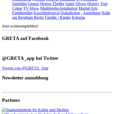
Spielfilm
Genres
Horror-Thriller
Satire
Divers
History
True
Crime
TV-Show
Multimedia-Installation
Martial Arts
Familienfilm
Kurzfilmfestival
Dokufiction
-
Austellung
Halle
am Berghain Berlin
Familie / Kinder
Kdrama
Jetzt weiterempfehlen!
GRETA auf Facebook
@GRETA_app bei Twitter
Tweets von @GRETA_App
Newsletter anmeldung
Partners