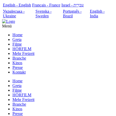
English - English
Français - France
עִבְרִית - Israel
Українська -
Svenska -
Português -
English -
Ukraine
Sweden
Brazil
India
Menü
Home
Greta
Filme
HÖRFILM
Mehr Freizeit
Branche
Kinos
Presse
Kontakt
Home
Greta
Filme
HÖRFILM
Mehr Freizeit
Branche
Kinos
Presse