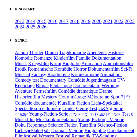
KINOSTART
2013
2014
2015
2016
2017
2018
2019
2020
2021
2022
2023
2024
2025
2026
GENRE
Action
Thriller
Drama
Tragikomödie
Abenteuer
Historie
Komödie
Romanze
Kinderfilm
Familie
Dokumentation
Musik
Kriegsfilm
Krimi
Biografie
Animation
Animationsfilm
Erotik
Romantische Komödie
Horror
Dokumentarfilm
Sci-Fi
Musical
Fantasy
Roadmovie
Krimikomödie
Animation.
Comedy
test
Documentary
Comédie
Jugendmagazin
TV-
Reportage
Biopic
Fantastique
Documentaire
Werbung
Aventure
Fernsehfilm
Comédie dramatique
Drame
Historienfilm
Mystery
Court métrage
Mélodrame
Spot
가족
Comédie documentée
Kurzfilm
Fiction
Licht-Spektakel
Spectacle son et lumière
Trailer
Genre
Test
G&S
g
Serie
קומדיה
Young-Fiction-Serie
דרמה קומית
קומדיית פעולה
Test c
Musikfilm
Musikdokumentation
Young Fiction
TV-Serie
Doku
Reportage
Science Fiction
Tanzfilm
Science-Fiction
Lichtspektakel
sdf
Drama TV-Serie
Biographie
Docutainment
Filmfestival
Western
Festival
Romantik
TV-Sendung