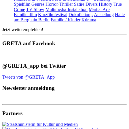
Spielfilm
Genres
Horror-Thriller
Satire
Divers
History
True
Crime
TV-Show
Multimedia-Installation
Martial Arts
Familienfilm
Kurzfilmfestival
Dokufiction
-
Austellung
Halle
am Berghain Berlin
Familie / Kinder
Kdrama
Jetzt weiterempfehlen!
GRETA auf Facebook
@GRETA_app bei Twitter
Tweets von @GRETA_App
Newsletter anmeldung
Partners