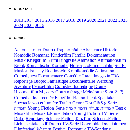
KINOSTART
2013
2014
2015
2016
2017
2018
2019
2020
2021
2022
2023
2024
2025
2026
GENRE
Action
Thriller
Drama
Tragikomödie
Abenteuer
Historie
Komödie
Romanze
Kinderfilm
Familie
Dokumentation
Musik
Kriegsfilm
Krimi
Biografie
Animation
Animationsfilm
Erotik
Romantische Komödie
Horror
Dokumentarfilm
Sci-Fi
Musical
Fantasy
Roadmovie
Krimikomödie
Animation.
Comedy
test
Documentary
Comédie
Jugendmagazin
TV-
Reportage
Biopic
Fantastique
Documentaire
Werbung
Aventure
Fernsehfilm
Comédie dramatique
Drame
Historienfilm
Mystery
Court métrage
Mélodrame
Spot
가족
Comédie documentée
Kurzfilm
Fiction
Licht-Spektakel
Spectacle son et lumière
Trailer
Genre
Test
G&S
g
Serie
קומדיה
Young-Fiction-Serie
דרמה קומית
קומדיית פעולה
Test c
Musikfilm
Musikdokumentation
Young Fiction
TV-Serie
Doku
Reportage
Science Fiction
Tanzfilm
Science-Fiction
Lichtspektakel
sdf
Drama TV-Serie
Biographie
Docutainment
Filmfestival
Western
Festival
Romantik
TV-Sendung