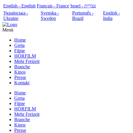
English - English
Français - France
עִבְרִית - Israel
Українська -
Svenska -
Português -
English -
Ukraine
Sweden
Brazil
India
Menü
Home
Greta
Filme
HÖRFILM
Mehr Freizeit
Branche
Kinos
Presse
Kontakt
Home
Greta
Filme
HÖRFILM
Mehr Freizeit
Branche
Kinos
Presse