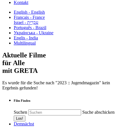
Kontakt
English - English
Français - France
עִבְרִית - Israel
Português - Brazil
Українська - Ukraine
Englis - India
Multilingual
Aktuelle Filme
für Alle
mit GRETA
Es wurde für die Suche nach "2023 :: Jugendmagazin" kein
Ergebnis gefunden!
Film Finden
Suchen
Suche abschicken
Demnächst