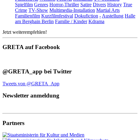
Spielfilm
Genres
Horror-Thriller
Satire
Divers
History
True
Crime
TV-Show
Multimedia-Installation
Martial Arts
Familienfilm
Kurzfilmfestival
Dokufiction
-
Austellung
Halle
am Berghain Berlin
Familie / Kinder
Kdrama
Jetzt weiterempfehlen!
GRETA auf Facebook
@GRETA_app bei Twitter
Tweets von @GRETA_App
Newsletter anmeldung
Partners