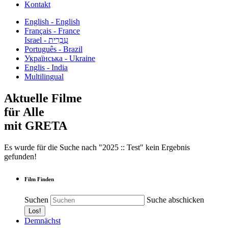
Kontakt
English - English
Français - France
עִבְרִית - Israel
Português - Brazil
Українська - Ukraine
Englis - India
Multilingual
Aktuelle Filme
für Alle
mit GRETA
Es wurde für die Suche nach "2025 :: Test" kein Ergebnis
gefunden!
Film Finden
Suchen
Suche abschicken
Demnächst