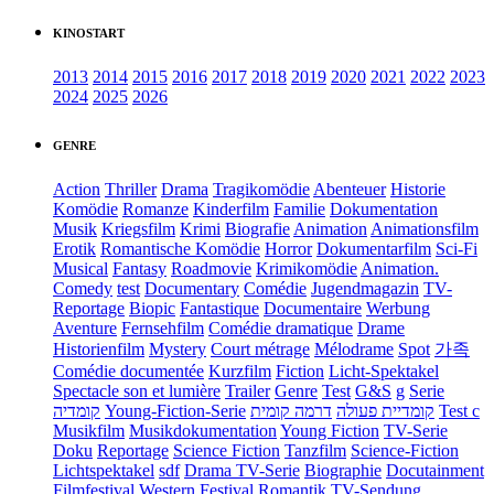
KINOSTART
2013
2014
2015
2016
2017
2018
2019
2020
2021
2022
2023
2024
2025
2026
GENRE
Action
Thriller
Drama
Tragikomödie
Abenteuer
Historie
Komödie
Romanze
Kinderfilm
Familie
Dokumentation
Musik
Kriegsfilm
Krimi
Biografie
Animation
Animationsfilm
Erotik
Romantische Komödie
Horror
Dokumentarfilm
Sci-Fi
Musical
Fantasy
Roadmovie
Krimikomödie
Animation.
Comedy
test
Documentary
Comédie
Jugendmagazin
TV-
Reportage
Biopic
Fantastique
Documentaire
Werbung
Aventure
Fernsehfilm
Comédie dramatique
Drame
Historienfilm
Mystery
Court métrage
Mélodrame
Spot
가족
Comédie documentée
Kurzfilm
Fiction
Licht-Spektakel
Spectacle son et lumière
Trailer
Genre
Test
G&S
g
Serie
קומדיה
Young-Fiction-Serie
דרמה קומית
קומדיית פעולה
Test c
Musikfilm
Musikdokumentation
Young Fiction
TV-Serie
Doku
Reportage
Science Fiction
Tanzfilm
Science-Fiction
Lichtspektakel
sdf
Drama TV-Serie
Biographie
Docutainment
Filmfestival
Western
Festival
Romantik
TV-Sendung