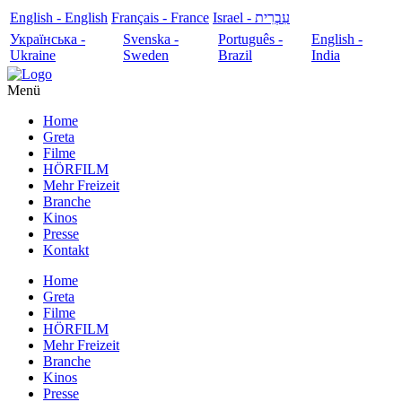
English - English
Français - France
עִבְרִית - Israel
Українська -
Svenska -
Português -
English -
Ukraine
Sweden
Brazil
India
Menü
Home
Greta
Filme
HÖRFILM
Mehr Freizeit
Branche
Kinos
Presse
Kontakt
Home
Greta
Filme
HÖRFILM
Mehr Freizeit
Branche
Kinos
Presse