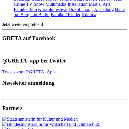
Crime
TV-Show
Multimedia-Installation
Martial Arts
Familienfilm
Kurzfilmfestival
Dokufiction
-
Austellung
Halle
am Berghain Berlin
Familie / Kinder
Kdrama
Jetzt weiterempfehlen!
GRETA auf Facebook
@GRETA_app bei Twitter
Tweets von @GRETA_App
Newsletter anmeldung
Partners