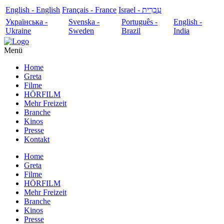
English - English
Français - France
עִבְרִית - Israel
Українська -
Svenska -
Português -
English -
Ukraine
Sweden
Brazil
India
Menü
Home
Greta
Filme
HÖRFILM
Mehr Freizeit
Branche
Kinos
Presse
Kontakt
Home
Greta
Filme
HÖRFILM
Mehr Freizeit
Branche
Kinos
Presse