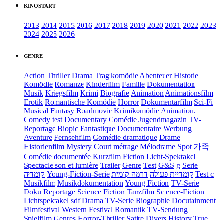
KINOSTART
2013
2014
2015
2016
2017
2018
2019
2020
2021
2022
2023
2024
2025
2026
GENRE
Action
Thriller
Drama
Tragikomödie
Abenteuer
Historie
Komödie
Romanze
Kinderfilm
Familie
Dokumentation
Musik
Kriegsfilm
Krimi
Biografie
Animation
Animationsfilm
Erotik
Romantische Komödie
Horror
Dokumentarfilm
Sci-Fi
Musical
Fantasy
Roadmovie
Krimikomödie
Animation.
Comedy
test
Documentary
Comédie
Jugendmagazin
TV-
Reportage
Biopic
Fantastique
Documentaire
Werbung
Aventure
Fernsehfilm
Comédie dramatique
Drame
Historienfilm
Mystery
Court métrage
Mélodrame
Spot
가족
Comédie documentée
Kurzfilm
Fiction
Licht-Spektakel
Spectacle son et lumière
Trailer
Genre
Test
G&S
g
Serie
קומדיה
Young-Fiction-Serie
דרמה קומית
קומדיית פעולה
Test c
Musikfilm
Musikdokumentation
Young Fiction
TV-Serie
Doku
Reportage
Science Fiction
Tanzfilm
Science-Fiction
Lichtspektakel
sdf
Drama TV-Serie
Biographie
Docutainment
Filmfestival
Western
Festival
Romantik
TV-Sendung
Spielfilm
Genres
Horror-Thriller
Satire
Divers
History
True