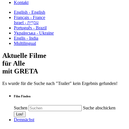
Kontakt
English - English
Français - France
עִבְרִית - Israel
Português - Brazil
Українська - Ukraine
Englis - India
Multilingual
Aktuelle Filme
für Alle
mit GRETA
Es wurde für die Suche nach "Trailer" kein Ergebnis gefunden!
Film Finden
Suchen
Suche abschicken
Demnächst