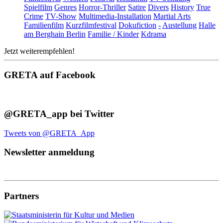
Spielfilm
Genres
Horror-Thriller
Satire
Divers
History
True
Crime
TV-Show
Multimedia-Installation
Martial Arts
Familienfilm
Kurzfilmfestival
Dokufiction
-
Austellung
Halle
am Berghain Berlin
Familie / Kinder
Kdrama
Jetzt weiterempfehlen!
GRETA auf Facebook
@GRETA_app bei Twitter
Tweets von @GRETA_App
Newsletter anmeldung
Partners