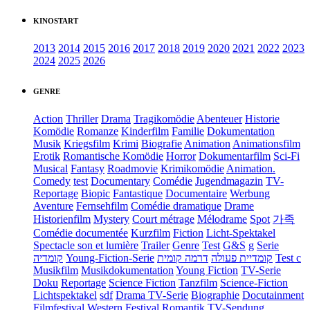
KINOSTART
2013
2014
2015
2016
2017
2018
2019
2020
2021
2022
2023
2024
2025
2026
GENRE
Action
Thriller
Drama
Tragikomödie
Abenteuer
Historie
Komödie
Romanze
Kinderfilm
Familie
Dokumentation
Musik
Kriegsfilm
Krimi
Biografie
Animation
Animationsfilm
Erotik
Romantische Komödie
Horror
Dokumentarfilm
Sci-Fi
Musical
Fantasy
Roadmovie
Krimikomödie
Animation.
Comedy
test
Documentary
Comédie
Jugendmagazin
TV-
Reportage
Biopic
Fantastique
Documentaire
Werbung
Aventure
Fernsehfilm
Comédie dramatique
Drame
Historienfilm
Mystery
Court métrage
Mélodrame
Spot
가족
Comédie documentée
Kurzfilm
Fiction
Licht-Spektakel
Spectacle son et lumière
Trailer
Genre
Test
G&S
g
Serie
קומדיה
Young-Fiction-Serie
דרמה קומית
קומדיית פעולה
Test c
Musikfilm
Musikdokumentation
Young Fiction
TV-Serie
Doku
Reportage
Science Fiction
Tanzfilm
Science-Fiction
Lichtspektakel
sdf
Drama TV-Serie
Biographie
Docutainment
Filmfestival
Western
Festival
Romantik
TV-Sendung