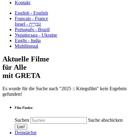
Kontakt
English - English
Français - France
עִבְרִית - Israel
Português - Brazil
Українська - Ukraine
Englis - India
Multilingual
Aktuelle Filme
für Alle
mit GRETA
Es wurde für die Suche nach "2025 :: Kriegsfilm" kein Ergebnis
gefunden!
Film Finden
Suchen
Suche abschicken
Demnächst