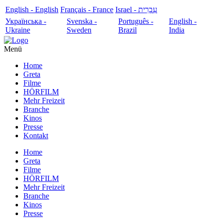
English - English
Français - France
עִבְרִית - Israel
Українська -
Svenska -
Português -
English -
Ukraine
Sweden
Brazil
India
Menü
Home
Greta
Filme
HÖRFILM
Mehr Freizeit
Branche
Kinos
Presse
Kontakt
Home
Greta
Filme
HÖRFILM
Mehr Freizeit
Branche
Kinos
Presse