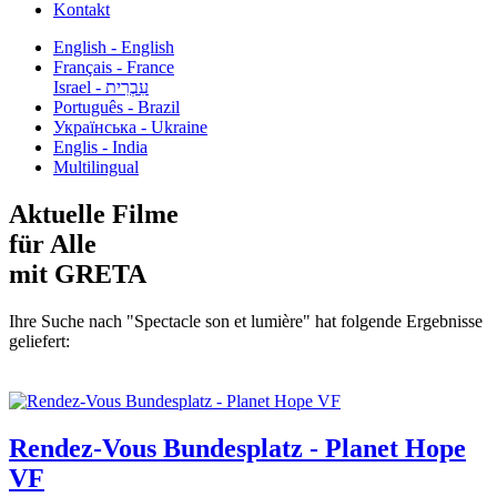
Kontakt
English - English
Français - France
עִבְרִית - Israel
Português - Brazil
Українська - Ukraine
Englis - India
Multilingual
Aktuelle Filme
für Alle
mit GRETA
Ihre Suche nach "Spectacle son et lumière" hat folgende Ergebnisse
geliefert:
Rendez-Vous Bundesplatz - Planet Hope
VF