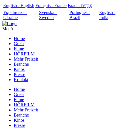
English - English
Français - France
עִבְרִית - Israel
Українська -
Svenska -
Português -
English -
Ukraine
Sweden
Brazil
India
Menü
Home
Greta
Filme
HÖRFILM
Mehr Freizeit
Branche
Kinos
Presse
Kontakt
Home
Greta
Filme
HÖRFILM
Mehr Freizeit
Branche
Kinos
Presse