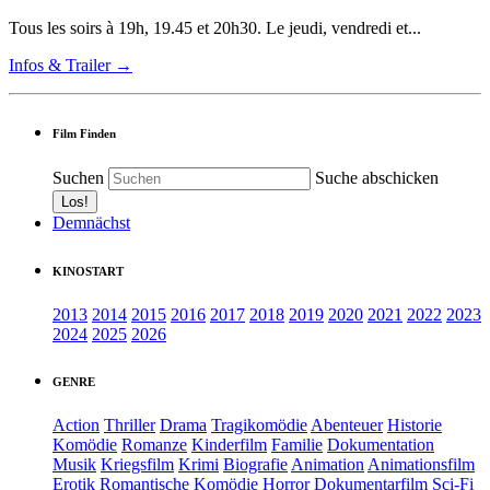
Tous les soirs à 19h, 19.45 et 20h30. Le jeudi, vendredi et...
Infos & Trailer →
Film Finden
Suchen
Suche abschicken
Demnächst
KINOSTART
2013
2014
2015
2016
2017
2018
2019
2020
2021
2022
2023
2024
2025
2026
GENRE
Action
Thriller
Drama
Tragikomödie
Abenteuer
Historie
Komödie
Romanze
Kinderfilm
Familie
Dokumentation
Musik
Kriegsfilm
Krimi
Biografie
Animation
Animationsfilm
Erotik
Romantische Komödie
Horror
Dokumentarfilm
Sci-Fi