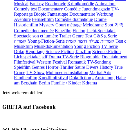
Musical
Fantasy
Roadmovie
Krimikomödie
Animation.
Comedy
test
Documentary
Comédie
Jugendmagazin
TV-
Reportage
Biopic
Fantastique
Documentaire
Werbung
Aventure
Fernsehfilm
Comédie dramatique
Drame
Historienfilm
Mystery
Court métrage
Mélodrame
Spot
가족
Comédie documentée
Kurzfilm
Fiction
Licht-Spektakel
Spectacle son et lumière
Trailer
Genre
Test
G&S
g
Serie
קומדיה
Young-Fiction-Serie
דרמה קומית
קומדיית פעולה
Test c
Musikfilm
Musikdokumentation
Young Fiction
TV-Serie
Doku
Reportage
Science Fiction
Tanzfilm
Science-Fiction
Lichtspektakel
sdf
Drama TV-Serie
Biographie
Docutainment
Filmfestival
Western
Festival
Romantik
TV-Sendung
Spielfilm
Genres
Horror-Thriller
Satire
Divers
History
True
Crime
TV-Show
Multimedia-Installation
Martial Arts
Familienfilm
Kurzfilmfestival
Dokufiction
-
Austellung
Halle
am Berghain Berlin
Familie / Kinder
Kdrama
Jetzt weiterempfehlen!
GRETA auf Facebook
@GRETA_app bei Twitter