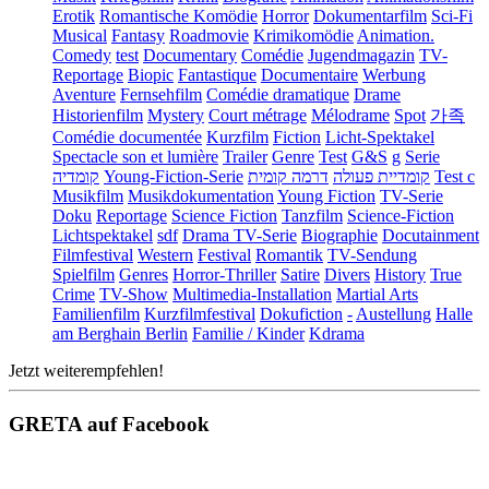
Erotik
Romantische Komödie
Horror
Dokumentarfilm
Sci-Fi
Musical
Fantasy
Roadmovie
Krimikomödie
Animation.
Comedy
test
Documentary
Comédie
Jugendmagazin
TV-
Reportage
Biopic
Fantastique
Documentaire
Werbung
Aventure
Fernsehfilm
Comédie dramatique
Drame
Historienfilm
Mystery
Court métrage
Mélodrame
Spot
가족
Comédie documentée
Kurzfilm
Fiction
Licht-Spektakel
Spectacle son et lumière
Trailer
Genre
Test
G&S
g
Serie
קומדיה
Young-Fiction-Serie
דרמה קומית
קומדיית פעולה
Test c
Musikfilm
Musikdokumentation
Young Fiction
TV-Serie
Doku
Reportage
Science Fiction
Tanzfilm
Science-Fiction
Lichtspektakel
sdf
Drama TV-Serie
Biographie
Docutainment
Filmfestival
Western
Festival
Romantik
TV-Sendung
Spielfilm
Genres
Horror-Thriller
Satire
Divers
History
True
Crime
TV-Show
Multimedia-Installation
Martial Arts
Familienfilm
Kurzfilmfestival
Dokufiction
-
Austellung
Halle
am Berghain Berlin
Familie / Kinder
Kdrama
Jetzt weiterempfehlen!
GRETA auf Facebook