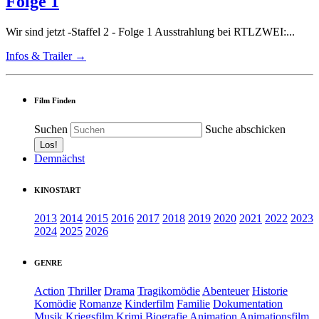
Folge 1
Wir sind jetzt -Staffel 2 - Folge 1 Ausstrahlung bei RTLZWEI:...
Infos & Trailer →
Film Finden
Suchen
Suche abschicken
Demnächst
KINOSTART
2013
2014
2015
2016
2017
2018
2019
2020
2021
2022
2023
2024
2025
2026
GENRE
Action
Thriller
Drama
Tragikomödie
Abenteuer
Historie
Komödie
Romanze
Kinderfilm
Familie
Dokumentation
Musik
Kriegsfilm
Krimi
Biografie
Animation
Animationsfilm