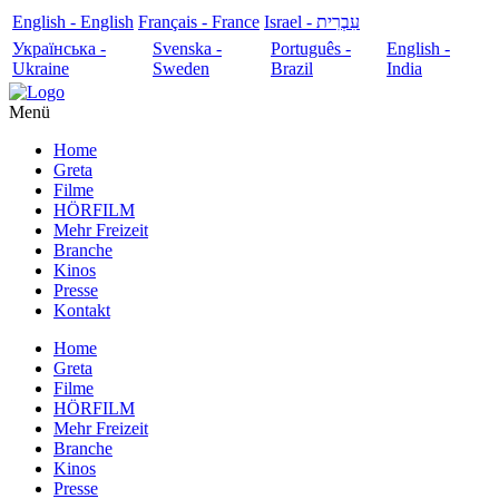
English - English
Français - France
עִבְרִית - Israel
Українська -
Svenska -
Português -
English -
Ukraine
Sweden
Brazil
India
Menü
Home
Greta
Filme
HÖRFILM
Mehr Freizeit
Branche
Kinos
Presse
Kontakt
Home
Greta
Filme
HÖRFILM
Mehr Freizeit
Branche
Kinos
Presse