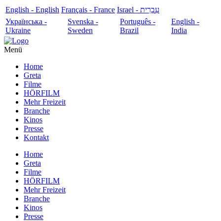
English - English
Français - France
עִבְרִית - Israel
Українська -
Svenska -
Português -
English -
Ukraine
Sweden
Brazil
India
Menü
Home
Greta
Filme
HÖRFILM
Mehr Freizeit
Branche
Kinos
Presse
Kontakt
Home
Greta
Filme
HÖRFILM
Mehr Freizeit
Branche
Kinos
Presse