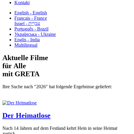
Kontakt
English - English
Français - France
עִבְרִית - Israel
Português - Brazil
Українська - Ukraine
Englis - India
Multilingual
Aktuelle Filme
für Alle
mit GRETA
Ihre Suche nach "2026" hat folgende Ergebnisse geliefert:
Der Heimatlose
Nach 14 Jahren auf dem Festland kehrt Hein in seine Heimat
zurück...