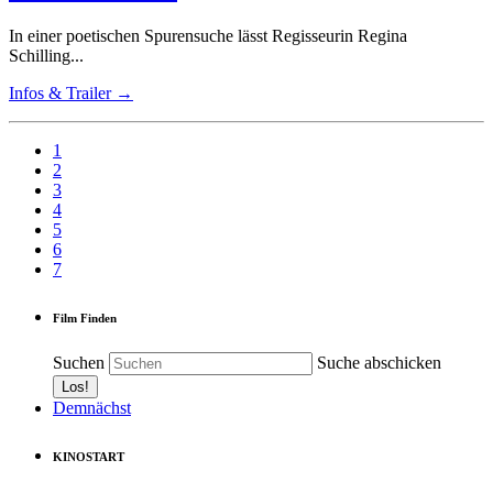
In einer poetischen Spurensuche lässt Regisseurin Regina
Schilling...
Infos & Trailer →
1
2
3
4
5
6
7
Film Finden
Suchen
Suche abschicken
Demnächst
KINOSTART