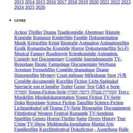
2013
2014
2015
2016
2017
2018
2019
2020
2021
2022
2023
2024
2025
2026
GENRE
Action
Thriller
Drama
Tragikomödie
Abenteuer
Historie
Komödie
Romanze
Kinderfilm
Familie
Dokumentation
Musik
Kriegsfilm
Krimi
Biografie
Animation
Animationsfilm
Erotik
Romantische Komödie
Horror
Dokumentarfilm
Sci-Fi
Musical
Fantasy
Roadmovie
Krimikomödie
Animation.
Comedy
test
Documentary
Comédie
Jugendmagazin
TV-
Reportage
Biopic
Fantastique
Documentaire
Werbung
Aventure
Fernsehfilm
Comédie dramatique
Drame
Historienfilm
Mystery
Court métrage
Mélodrame
Spot
가족
Comédie documentée
Kurzfilm
Fiction
Licht-Spektakel
Spectacle son et lumière
Trailer
Genre
Test
G&S
g
Serie
קומדיה
Young-Fiction-Serie
דרמה קומית
קומדיית פעולה
Test c
Musikfilm
Musikdokumentation
Young Fiction
TV-Serie
Doku
Reportage
Science Fiction
Tanzfilm
Science-Fiction
Lichtspektakel
sdf
Drama TV-Serie
Biographie
Docutainment
Filmfestival
Western
Festival
Romantik
TV-Sendung
Spielfilm
Genres
Horror-Thriller
Satire
Divers
History
True
Crime
TV-Show
Multimedia-Installation
Martial Arts
Familienfilm
Kurzfilmfestival
Dokufiction
-
Austellung
Halle