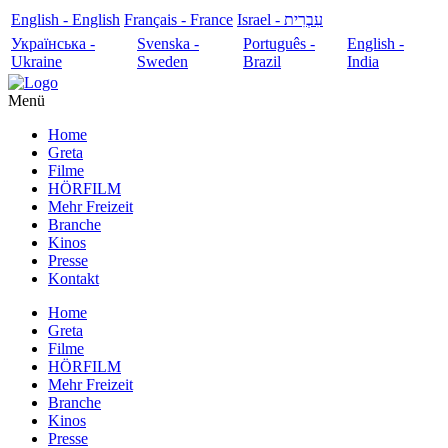
English - English
Français - France
עִבְרִית - Israel
Українська -
Svenska -
Português -
English -
Ukraine
Sweden
Brazil
India
Menü
Home
Greta
Filme
HÖRFILM
Mehr Freizeit
Branche
Kinos
Presse
Kontakt
Home
Greta
Filme
HÖRFILM
Mehr Freizeit
Branche
Kinos
Presse