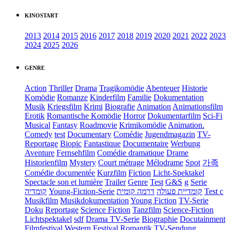
KINOSTART
2013
2014
2015
2016
2017
2018
2019
2020
2021
2022
2023
2024
2025
2026
GENRE
Action
Thriller
Drama
Tragikomödie
Abenteuer
Historie
Komödie
Romanze
Kinderfilm
Familie
Dokumentation
Musik
Kriegsfilm
Krimi
Biografie
Animation
Animationsfilm
Erotik
Romantische Komödie
Horror
Dokumentarfilm
Sci-Fi
Musical
Fantasy
Roadmovie
Krimikomödie
Animation.
Comedy
test
Documentary
Comédie
Jugendmagazin
TV-
Reportage
Biopic
Fantastique
Documentaire
Werbung
Aventure
Fernsehfilm
Comédie dramatique
Drame
Historienfilm
Mystery
Court métrage
Mélodrame
Spot
가족
Comédie documentée
Kurzfilm
Fiction
Licht-Spektakel
Spectacle son et lumière
Trailer
Genre
Test
G&S
g
Serie
קומדיה
Young-Fiction-Serie
דרמה קומית
קומדיית פעולה
Test c
Musikfilm
Musikdokumentation
Young Fiction
TV-Serie
Doku
Reportage
Science Fiction
Tanzfilm
Science-Fiction
Lichtspektakel
sdf
Drama TV-Serie
Biographie
Docutainment
Filmfestival
Western
Festival
Romantik
TV-Sendung