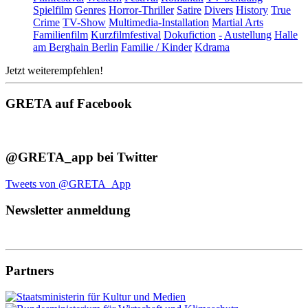
Spielfilm
Genres
Horror-Thriller
Satire
Divers
History
True
Crime
TV-Show
Multimedia-Installation
Martial Arts
Familienfilm
Kurzfilmfestival
Dokufiction
-
Austellung
Halle
am Berghain Berlin
Familie / Kinder
Kdrama
Jetzt weiterempfehlen!
GRETA auf Facebook
@GRETA_app bei Twitter
Tweets von @GRETA_App
Newsletter anmeldung
Partners