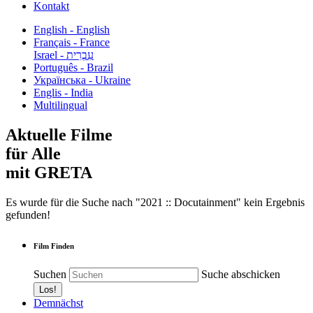
Kontakt
English - English
Français - France
עִבְרִית - Israel
Português - Brazil
Українська - Ukraine
Englis - India
Multilingual
Aktuelle Filme
für Alle
mit GRETA
Es wurde für die Suche nach "2021 :: Docutainment" kein Ergebnis
gefunden!
Film Finden
Suchen
Suche abschicken
Demnächst