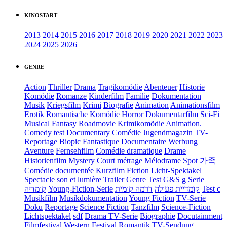
KINOSTART
2013
2014
2015
2016
2017
2018
2019
2020
2021
2022
2023
2024
2025
2026
GENRE
Action
Thriller
Drama
Tragikomödie
Abenteuer
Historie
Komödie
Romanze
Kinderfilm
Familie
Dokumentation
Musik
Kriegsfilm
Krimi
Biografie
Animation
Animationsfilm
Erotik
Romantische Komödie
Horror
Dokumentarfilm
Sci-Fi
Musical
Fantasy
Roadmovie
Krimikomödie
Animation.
Comedy
test
Documentary
Comédie
Jugendmagazin
TV-
Reportage
Biopic
Fantastique
Documentaire
Werbung
Aventure
Fernsehfilm
Comédie dramatique
Drame
Historienfilm
Mystery
Court métrage
Mélodrame
Spot
가족
Comédie documentée
Kurzfilm
Fiction
Licht-Spektakel
Spectacle son et lumière
Trailer
Genre
Test
G&S
g
Serie
קומדיה
Young-Fiction-Serie
דרמה קומית
קומדיית פעולה
Test c
Musikfilm
Musikdokumentation
Young Fiction
TV-Serie
Doku
Reportage
Science Fiction
Tanzfilm
Science-Fiction
Lichtspektakel
sdf
Drama TV-Serie
Biographie
Docutainment
Filmfestival
Western
Festival
Romantik
TV-Sendung