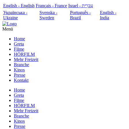
English - English
Français - France
עִבְרִית - Israel
Українська -
Svenska -
Português -
English -
Ukraine
Sweden
Brazil
India
Menü
Home
Greta
Filme
HÖRFILM
Mehr Freizeit
Branche
Kinos
Presse
Kontakt
Home
Greta
Filme
HÖRFILM
Mehr Freizeit
Branche
Kinos
Presse