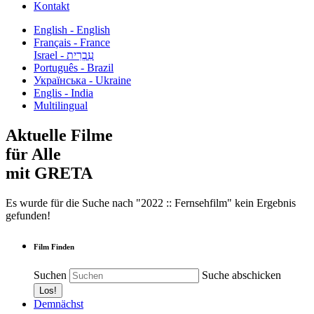
Kontakt
English - English
Français - France
עִבְרִית - Israel
Português - Brazil
Українська - Ukraine
Englis - India
Multilingual
Aktuelle Filme
für Alle
mit GRETA
Es wurde für die Suche nach "2022 :: Fernsehfilm" kein Ergebnis
gefunden!
Film Finden
Suchen
Suche abschicken
Demnächst