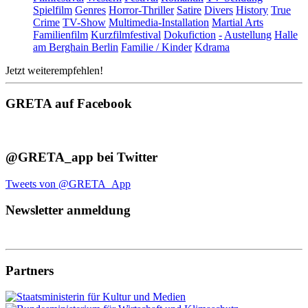
Spielfilm
Genres
Horror-Thriller
Satire
Divers
History
True
Crime
TV-Show
Multimedia-Installation
Martial Arts
Familienfilm
Kurzfilmfestival
Dokufiction
-
Austellung
Halle
am Berghain Berlin
Familie / Kinder
Kdrama
Jetzt weiterempfehlen!
GRETA auf Facebook
@GRETA_app bei Twitter
Tweets von @GRETA_App
Newsletter anmeldung
Partners