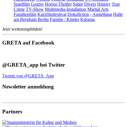
Spielfilm
Genres
Horror-Thriller
Satire
Divers
History
True
Crime
TV-Show
Multimedia-Installation
Martial Arts
Familienfilm
Kurzfilmfestival
Dokufiction
-
Austellung
Halle
am Berghain Berlin
Familie / Kinder
Kdrama
Jetzt weiterempfehlen!
GRETA auf Facebook
@GRETA_app bei Twitter
Tweets von @GRETA_App
Newsletter anmeldung
Partners