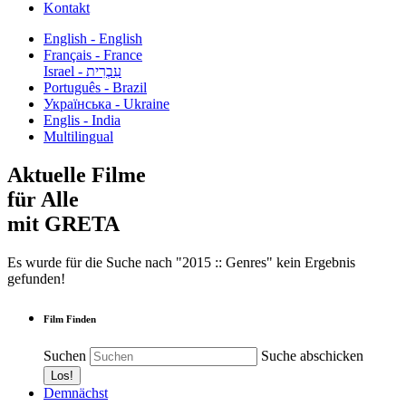
Kontakt
English - English
Français - France
עִבְרִית - Israel
Português - Brazil
Українська - Ukraine
Englis - India
Multilingual
Aktuelle Filme
für Alle
mit GRETA
Es wurde für die Suche nach "2015 :: Genres" kein Ergebnis
gefunden!
Film Finden
Suchen
Suche abschicken
Demnächst