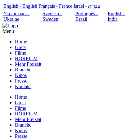
English - English
Français - France
עִבְרִית - Israel
Українська -
Svenska -
Português -
English -
Ukraine
Sweden
Brazil
India
Menü
Home
Greta
Filme
HÖRFILM
Mehr Freizeit
Branche
Kinos
Presse
Kontakt
Home
Greta
Filme
HÖRFILM
Mehr Freizeit
Branche
Kinos
Presse