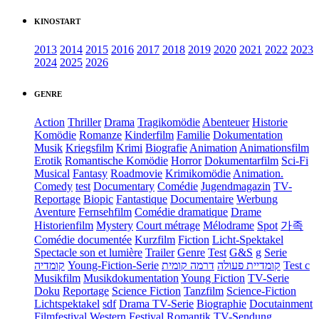
KINOSTART
2013
2014
2015
2016
2017
2018
2019
2020
2021
2022
2023
2024
2025
2026
GENRE
Action
Thriller
Drama
Tragikomödie
Abenteuer
Historie
Komödie
Romanze
Kinderfilm
Familie
Dokumentation
Musik
Kriegsfilm
Krimi
Biografie
Animation
Animationsfilm
Erotik
Romantische Komödie
Horror
Dokumentarfilm
Sci-Fi
Musical
Fantasy
Roadmovie
Krimikomödie
Animation.
Comedy
test
Documentary
Comédie
Jugendmagazin
TV-
Reportage
Biopic
Fantastique
Documentaire
Werbung
Aventure
Fernsehfilm
Comédie dramatique
Drame
Historienfilm
Mystery
Court métrage
Mélodrame
Spot
가족
Comédie documentée
Kurzfilm
Fiction
Licht-Spektakel
Spectacle son et lumière
Trailer
Genre
Test
G&S
g
Serie
קומדיה
Young-Fiction-Serie
דרמה קומית
קומדיית פעולה
Test c
Musikfilm
Musikdokumentation
Young Fiction
TV-Serie
Doku
Reportage
Science Fiction
Tanzfilm
Science-Fiction
Lichtspektakel
sdf
Drama TV-Serie
Biographie
Docutainment
Filmfestival
Western
Festival
Romantik
TV-Sendung