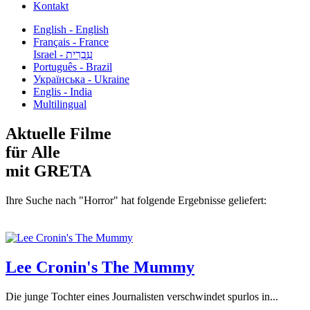
Kontakt
English - English
Français - France
עִבְרִית - Israel
Português - Brazil
Українська - Ukraine
Englis - India
Multilingual
Aktuelle Filme
für Alle
mit GRETA
Ihre Suche nach "Horror" hat folgende Ergebnisse geliefert:
Lee Cronin's The Mummy
Die junge Tochter eines Journalisten verschwindet spurlos in...