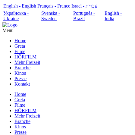
English - English
Français - France
עִבְרִית - Israel
Українська -
Svenska -
Português -
English -
Ukraine
Sweden
Brazil
India
Menü
Home
Greta
Filme
HÖRFILM
Mehr Freizeit
Branche
Kinos
Presse
Kontakt
Home
Greta
Filme
HÖRFILM
Mehr Freizeit
Branche
Kinos
Presse