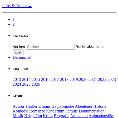
Infos & Trailer →
1
2
Film Finden
Suchen
Suche abschicken
Demnächst
KINOSTART
2013
2014
2015
2016
2017
2018
2019
2020
2021
2022
2023
2024
2025
2026
GENRE
Action
Thriller
Drama
Tragikomödie
Abenteuer
Historie
Komödie
Romanze
Kinderfilm
Familie
Dokumentation
Musik
Kriegsfilm
Krimi
Biografie
Animation
Animationsfilm