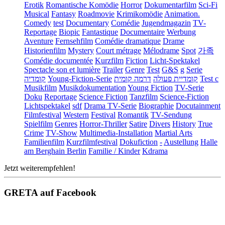
Erotik
Romantische Komödie
Horror
Dokumentarfilm
Sci-Fi
Musical
Fantasy
Roadmovie
Krimikomödie
Animation.
Comedy
test
Documentary
Comédie
Jugendmagazin
TV-
Reportage
Biopic
Fantastique
Documentaire
Werbung
Aventure
Fernsehfilm
Comédie dramatique
Drame
Historienfilm
Mystery
Court métrage
Mélodrame
Spot
가족
Comédie documentée
Kurzfilm
Fiction
Licht-Spektakel
Spectacle son et lumière
Trailer
Genre
Test
G&S
g
Serie
קומדיה
Young-Fiction-Serie
דרמה קומית
קומדיית פעולה
Test c
Musikfilm
Musikdokumentation
Young Fiction
TV-Serie
Doku
Reportage
Science Fiction
Tanzfilm
Science-Fiction
Lichtspektakel
sdf
Drama TV-Serie
Biographie
Docutainment
Filmfestival
Western
Festival
Romantik
TV-Sendung
Spielfilm
Genres
Horror-Thriller
Satire
Divers
History
True
Crime
TV-Show
Multimedia-Installation
Martial Arts
Familienfilm
Kurzfilmfestival
Dokufiction
-
Austellung
Halle
am Berghain Berlin
Familie / Kinder
Kdrama
Jetzt weiterempfehlen!
GRETA auf Facebook