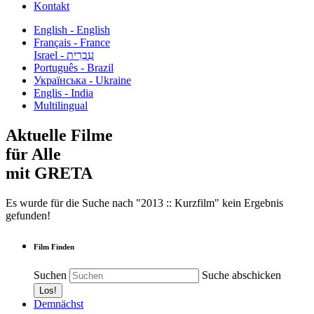
Kontakt
English - English
Français - France
עִבְרִית - Israel
Português - Brazil
Українська - Ukraine
Englis - India
Multilingual
Aktuelle Filme
für Alle
mit GRETA
Es wurde für die Suche nach "2013 :: Kurzfilm" kein Ergebnis
gefunden!
Film Finden
Suchen
Suche abschicken
Demnächst