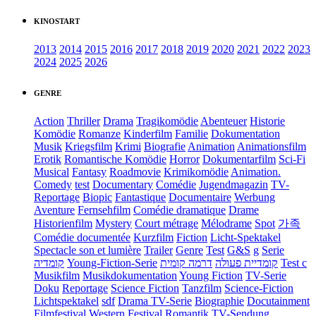
KINOSTART
2013
2014
2015
2016
2017
2018
2019
2020
2021
2022
2023
2024
2025
2026
GENRE
Action
Thriller
Drama
Tragikomödie
Abenteuer
Historie
Komödie
Romanze
Kinderfilm
Familie
Dokumentation
Musik
Kriegsfilm
Krimi
Biografie
Animation
Animationsfilm
Erotik
Romantische Komödie
Horror
Dokumentarfilm
Sci-Fi
Musical
Fantasy
Roadmovie
Krimikomödie
Animation.
Comedy
test
Documentary
Comédie
Jugendmagazin
TV-
Reportage
Biopic
Fantastique
Documentaire
Werbung
Aventure
Fernsehfilm
Comédie dramatique
Drame
Historienfilm
Mystery
Court métrage
Mélodrame
Spot
가족
Comédie documentée
Kurzfilm
Fiction
Licht-Spektakel
Spectacle son et lumière
Trailer
Genre
Test
G&S
g
Serie
קומדיה
Young-Fiction-Serie
דרמה קומית
קומדיית פעולה
Test c
Musikfilm
Musikdokumentation
Young Fiction
TV-Serie
Doku
Reportage
Science Fiction
Tanzfilm
Science-Fiction
Lichtspektakel
sdf
Drama TV-Serie
Biographie
Docutainment
Filmfestival
Western
Festival
Romantik
TV-Sendung