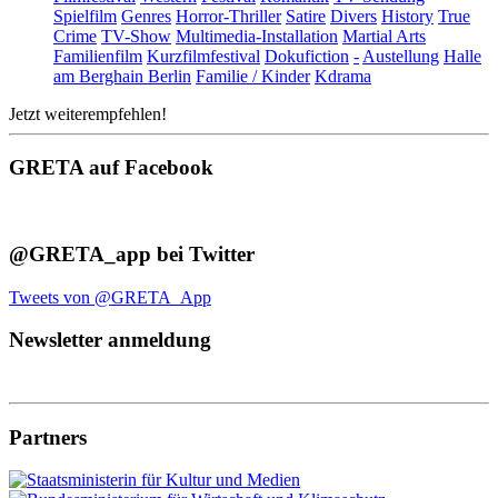
Spielfilm
Genres
Horror-Thriller
Satire
Divers
History
True
Crime
TV-Show
Multimedia-Installation
Martial Arts
Familienfilm
Kurzfilmfestival
Dokufiction
-
Austellung
Halle
am Berghain Berlin
Familie / Kinder
Kdrama
Jetzt weiterempfehlen!
GRETA auf Facebook
@GRETA_app bei Twitter
Tweets von @GRETA_App
Newsletter anmeldung
Partners