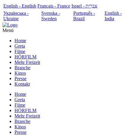
English - English
Français - France
עִבְרִית - Israel
Українська -
Svenska -
Português -
English -
Ukraine
Sweden
Brazil
India
Menü
Home
Greta
Filme
HÖRFILM
Mehr Freizeit
Branche
Kinos
Presse
Kontakt
Home
Greta
Filme
HÖRFILM
Mehr Freizeit
Branche
Kinos
Presse