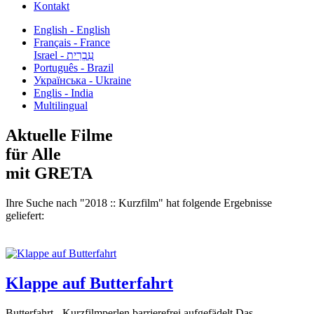
Kontakt
English - English
Français - France
עִבְרִית - Israel
Português - Brazil
Українська - Ukraine
Englis - India
Multilingual
Aktuelle Filme
für Alle
mit GRETA
Ihre Suche nach "2018 :: Kurzfilm" hat folgende Ergebnisse
geliefert:
Klappe auf Butterfahrt
Butterfahrt - Kurzfilmperlen barrierefrei aufgefädelt Das...