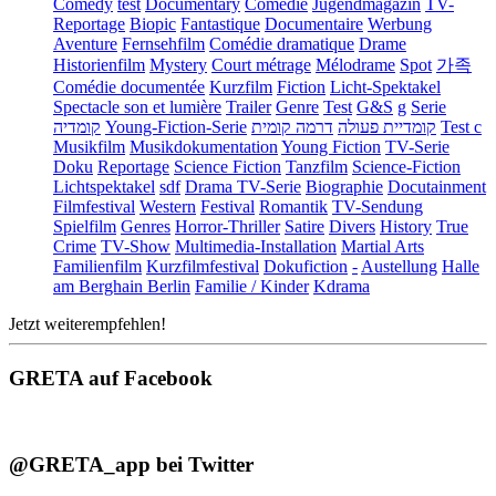
Comedy
test
Documentary
Comédie
Jugendmagazin
TV-
Reportage
Biopic
Fantastique
Documentaire
Werbung
Aventure
Fernsehfilm
Comédie dramatique
Drame
Historienfilm
Mystery
Court métrage
Mélodrame
Spot
가족
Comédie documentée
Kurzfilm
Fiction
Licht-Spektakel
Spectacle son et lumière
Trailer
Genre
Test
G&S
g
Serie
קומדיה
Young-Fiction-Serie
דרמה קומית
קומדיית פעולה
Test c
Musikfilm
Musikdokumentation
Young Fiction
TV-Serie
Doku
Reportage
Science Fiction
Tanzfilm
Science-Fiction
Lichtspektakel
sdf
Drama TV-Serie
Biographie
Docutainment
Filmfestival
Western
Festival
Romantik
TV-Sendung
Spielfilm
Genres
Horror-Thriller
Satire
Divers
History
True
Crime
TV-Show
Multimedia-Installation
Martial Arts
Familienfilm
Kurzfilmfestival
Dokufiction
-
Austellung
Halle
am Berghain Berlin
Familie / Kinder
Kdrama
Jetzt weiterempfehlen!
GRETA auf Facebook
@GRETA_app bei Twitter