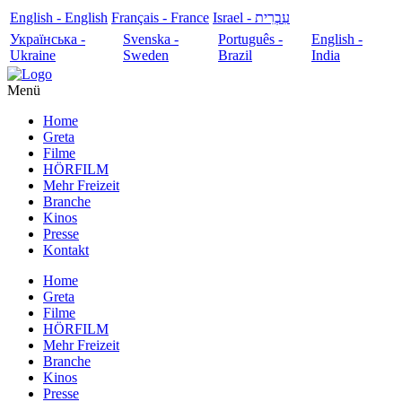
English - English
Français - France
עִבְרִית - Israel
Українська -
Svenska -
Português -
English -
Ukraine
Sweden
Brazil
India
Menü
Home
Greta
Filme
HÖRFILM
Mehr Freizeit
Branche
Kinos
Presse
Kontakt
Home
Greta
Filme
HÖRFILM
Mehr Freizeit
Branche
Kinos
Presse