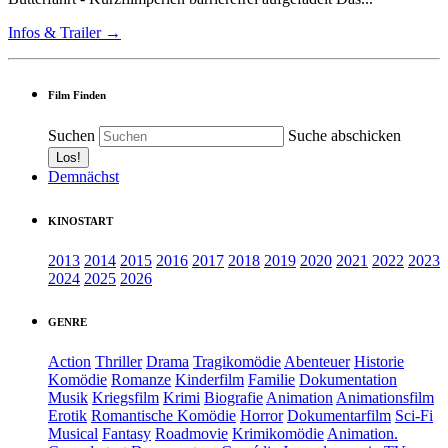
Infos & Trailer →
Film Finden
Suchen
Suche abschicken
Demnächst
KINOSTART
2013
2014
2015
2016
2017
2018
2019
2020
2021
2022
2023
2024
2025
2026
GENRE
Action
Thriller
Drama
Tragikomödie
Abenteuer
Historie
Komödie
Romanze
Kinderfilm
Familie
Dokumentation
Musik
Kriegsfilm
Krimi
Biografie
Animation
Animationsfilm
Erotik
Romantische Komödie
Horror
Dokumentarfilm
Sci-Fi
Musical
Fantasy
Roadmovie
Krimikomödie
Animation.