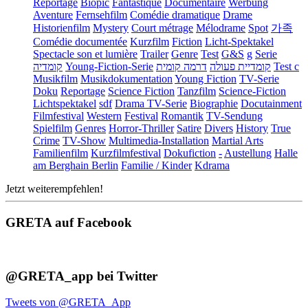
Reportage
Biopic
Fantastique
Documentaire
Werbung
Aventure
Fernsehfilm
Comédie dramatique
Drame
Historienfilm
Mystery
Court métrage
Mélodrame
Spot
가족
Comédie documentée
Kurzfilm
Fiction
Licht-Spektakel
Spectacle son et lumière
Trailer
Genre
Test
G&S
g
Serie
קומדיה
Young-Fiction-Serie
דרמה קומית
קומדיית פעולה
Test c
Musikfilm
Musikdokumentation
Young Fiction
TV-Serie
Doku
Reportage
Science Fiction
Tanzfilm
Science-Fiction
Lichtspektakel
sdf
Drama TV-Serie
Biographie
Docutainment
Filmfestival
Western
Festival
Romantik
TV-Sendung
Spielfilm
Genres
Horror-Thriller
Satire
Divers
History
True
Crime
TV-Show
Multimedia-Installation
Martial Arts
Familienfilm
Kurzfilmfestival
Dokufiction
-
Austellung
Halle
am Berghain Berlin
Familie / Kinder
Kdrama
Jetzt weiterempfehlen!
GRETA auf Facebook
@GRETA_app bei Twitter
Tweets von @GRETA_App