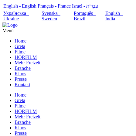
English - English
Français - France
עִבְרִית - Israel
Українська -
Svenska -
Português -
English -
Ukraine
Sweden
Brazil
India
Menü
Home
Greta
Filme
HÖRFILM
Mehr Freizeit
Branche
Kinos
Presse
Kontakt
Home
Greta
Filme
HÖRFILM
Mehr Freizeit
Branche
Kinos
Presse