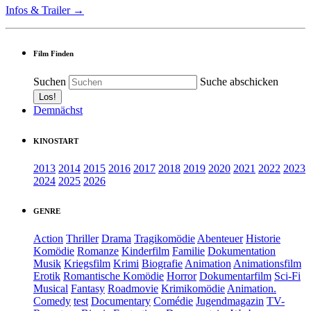
Infos & Trailer →
Film Finden
Suchen
Suche abschicken
Demnächst
KINOSTART
2013
2014
2015
2016
2017
2018
2019
2020
2021
2022
2023
2024
2025
2026
GENRE
Action
Thriller
Drama
Tragikomödie
Abenteuer
Historie
Komödie
Romanze
Kinderfilm
Familie
Dokumentation
Musik
Kriegsfilm
Krimi
Biografie
Animation
Animationsfilm
Erotik
Romantische Komödie
Horror
Dokumentarfilm
Sci-Fi
Musical
Fantasy
Roadmovie
Krimikomödie
Animation.
Comedy
test
Documentary
Comédie
Jugendmagazin
TV-