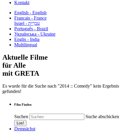
Kontakt
English - English
Français - France
עִבְרִית - Israel
Português - Brazil
Українська - Ukraine
Englis - India
Multilingual
Aktuelle Filme
für Alle
mit GRETA
Es wurde für die Suche nach "2014 :: Comedy" kein Ergebnis
gefunden!
Film Finden
Suchen
Suche abschicken
Demnächst