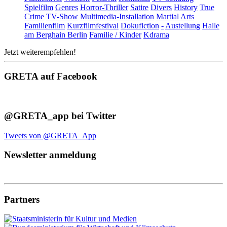
Spielfilm
Genres
Horror-Thriller
Satire
Divers
History
True
Crime
TV-Show
Multimedia-Installation
Martial Arts
Familienfilm
Kurzfilmfestival
Dokufiction
-
Austellung
Halle
am Berghain Berlin
Familie / Kinder
Kdrama
Jetzt weiterempfehlen!
GRETA auf Facebook
@GRETA_app bei Twitter
Tweets von @GRETA_App
Newsletter anmeldung
Partners