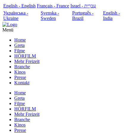
English - English
Français - France
עִבְרִית - Israel
Українська -
Svenska -
Português -
English -
Ukraine
Sweden
Brazil
India
Menü
Home
Greta
Filme
HÖRFILM
Mehr Freizeit
Branche
Kinos
Presse
Kontakt
Home
Greta
Filme
HÖRFILM
Mehr Freizeit
Branche
Kinos
Presse