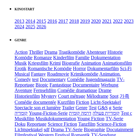
KINOSTART
2013
2014
2015
2016
2017
2018
2019
2020
2021
2022
2023
2024
2025
2026
GENRE
Action
Thriller
Drama
Tragikomödie
Abenteuer
Historie
Komödie
Romanze
Kinderfilm
Familie
Dokumentation
Musik
Kriegsfilm
Krimi
Biografie
Animation
Animationsfilm
Erotik
Romantische Komödie
Horror
Dokumentarfilm
Sci-Fi
Musical
Fantasy
Roadmovie
Krimikomödie
Animation.
Comedy
test
Documentary
Comédie
Jugendmagazin
TV-
Reportage
Biopic
Fantastique
Documentaire
Werbung
Aventure
Fernsehfilm
Comédie dramatique
Drame
Historienfilm
Mystery
Court métrage
Mélodrame
Spot
가족
Comédie documentée
Kurzfilm
Fiction
Licht-Spektakel
Spectacle son et lumière
Trailer
Genre
Test
G&S
g
Serie
קומדיה
Young-Fiction-Serie
דרמה קומית
קומדיית פעולה
Test c
Musikfilm
Musikdokumentation
Young Fiction
TV-Serie
Doku
Reportage
Science Fiction
Tanzfilm
Science-Fiction
Lichtspektakel
sdf
Drama TV-Serie
Biographie
Docutainment
Filmfestival
Western
Festival
Romantik
TV-Sendung