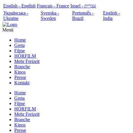
English - English
Français - France
עִבְרִית - Israel
Українська -
Svenska -
Português -
English -
Ukraine
Sweden
Brazil
India
Menü
Home
Greta
Filme
HÖRFILM
Mehr Freizeit
Branche
Kinos
Presse
Kontakt
Home
Greta
Filme
HÖRFILM
Mehr Freizeit
Branche
Kinos
Presse