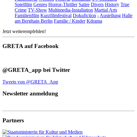
Spielfilm
Genres
Horror-Thriller
Satire
Divers
History
True
Crime
TV-Show
Multimedia-Installation
Martial Arts
Familienfilm
Kurzfilmfestival
Dokufiction
-
Austellung
Halle
am Berghain Berlin
Familie / Kinder
Kdrama
Jetzt weiterempfehlen!
GRETA auf Facebook
@GRETA_app bei Twitter
Tweets von @GRETA_App
Newsletter anmeldung
Partners