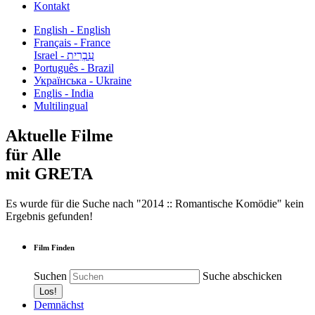
Kontakt
English - English
Français - France
עִבְרִית - Israel
Português - Brazil
Українська - Ukraine
Englis - India
Multilingual
Aktuelle Filme
für Alle
mit GRETA
Es wurde für die Suche nach "2014 :: Romantische Komödie" kein
Ergebnis gefunden!
Film Finden
Suchen
Suche abschicken
Demnächst