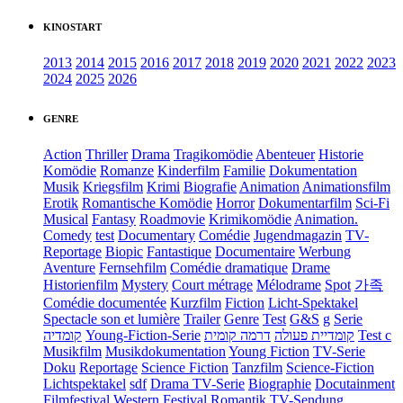
KINOSTART
2013
2014
2015
2016
2017
2018
2019
2020
2021
2022
2023
2024
2025
2026
GENRE
Action
Thriller
Drama
Tragikomödie
Abenteuer
Historie
Komödie
Romanze
Kinderfilm
Familie
Dokumentation
Musik
Kriegsfilm
Krimi
Biografie
Animation
Animationsfilm
Erotik
Romantische Komödie
Horror
Dokumentarfilm
Sci-Fi
Musical
Fantasy
Roadmovie
Krimikomödie
Animation.
Comedy
test
Documentary
Comédie
Jugendmagazin
TV-
Reportage
Biopic
Fantastique
Documentaire
Werbung
Aventure
Fernsehfilm
Comédie dramatique
Drame
Historienfilm
Mystery
Court métrage
Mélodrame
Spot
가족
Comédie documentée
Kurzfilm
Fiction
Licht-Spektakel
Spectacle son et lumière
Trailer
Genre
Test
G&S
g
Serie
קומדיה
Young-Fiction-Serie
דרמה קומית
קומדיית פעולה
Test c
Musikfilm
Musikdokumentation
Young Fiction
TV-Serie
Doku
Reportage
Science Fiction
Tanzfilm
Science-Fiction
Lichtspektakel
sdf
Drama TV-Serie
Biographie
Docutainment
Filmfestival
Western
Festival
Romantik
TV-Sendung