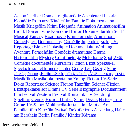
GENRE
Action
Thriller
Drama
Tragikomödie
Abenteuer
Historie
Komödie
Romanze
Kinderfilm
Familie
Dokumentation
Musik
Kriegsfilm
Krimi
Biografie
Animation
Animationsfilm
Erotik
Romantische Komödie
Horror
Dokumentarfilm
Sci-Fi
Musical
Fantasy
Roadmovie
Krimikomödie
Animation.
Comedy
test
Documentary
Comédie
Jugendmagazin
TV-
Reportage
Biopic
Fantastique
Documentaire
Werbung
Aventure
Fernsehfilm
Comédie dramatique
Drame
Historienfilm
Mystery
Court métrage
Mélodrame
Spot
가족
Comédie documentée
Kurzfilm
Fiction
Licht-Spektakel
Spectacle son et lumière
Trailer
Genre
Test
G&S
g
Serie
קומדיה
Young-Fiction-Serie
דרמה קומית
קומדיית פעולה
Test c
Musikfilm
Musikdokumentation
Young Fiction
TV-Serie
Doku
Reportage
Science Fiction
Tanzfilm
Science-Fiction
Lichtspektakel
sdf
Drama TV-Serie
Biographie
Docutainment
Filmfestival
Western
Festival
Romantik
TV-Sendung
Spielfilm
Genres
Horror-Thriller
Satire
Divers
History
True
Crime
TV-Show
Multimedia-Installation
Martial Arts
Familienfilm
Kurzfilmfestival
Dokufiction
-
Austellung
Halle
am Berghain Berlin
Familie / Kinder
Kdrama
Jetzt weiterempfehlen!