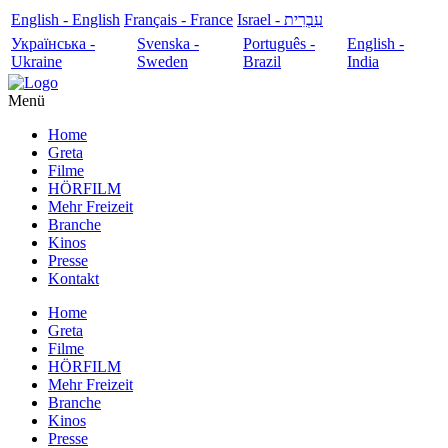
English - English
Français - France
עִבְרִית - Israel
Українська -
Svenska -
Português -
English -
Ukraine
Sweden
Brazil
India
Menü
Home
Greta
Filme
HÖRFILM
Mehr Freizeit
Branche
Kinos
Presse
Kontakt
Home
Greta
Filme
HÖRFILM
Mehr Freizeit
Branche
Kinos
Presse