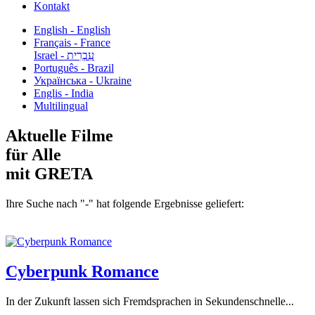
Kontakt
English - English
Français - France
עִבְרִית - Israel
Português - Brazil
Українська - Ukraine
Englis - India
Multilingual
Aktuelle Filme
für Alle
mit GRETA
Ihre Suche nach "-" hat folgende Ergebnisse geliefert:
Cyberpunk Romance
In der Zukunft lassen sich Fremdsprachen in Sekundenschnelle...