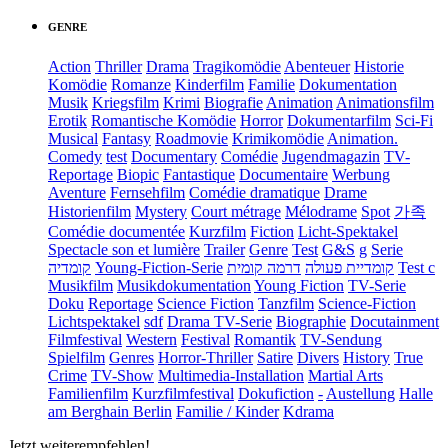
GENRE
Action
Thriller
Drama
Tragikomödie
Abenteuer
Historie
Komödie
Romanze
Kinderfilm
Familie
Dokumentation
Musik
Kriegsfilm
Krimi
Biografie
Animation
Animationsfilm
Erotik
Romantische Komödie
Horror
Dokumentarfilm
Sci-Fi
Musical
Fantasy
Roadmovie
Krimikomödie
Animation.
Comedy
test
Documentary
Comédie
Jugendmagazin
TV-
Reportage
Biopic
Fantastique
Documentaire
Werbung
Aventure
Fernsehfilm
Comédie dramatique
Drame
Historienfilm
Mystery
Court métrage
Mélodrame
Spot
가족
Comédie documentée
Kurzfilm
Fiction
Licht-Spektakel
Spectacle son et lumière
Trailer
Genre
Test
G&S
g
Serie
קומדיה
Young-Fiction-Serie
דרמה קומית
קומדיית פעולה
Test c
Musikfilm
Musikdokumentation
Young Fiction
TV-Serie
Doku
Reportage
Science Fiction
Tanzfilm
Science-Fiction
Lichtspektakel
sdf
Drama TV-Serie
Biographie
Docutainment
Filmfestival
Western
Festival
Romantik
TV-Sendung
Spielfilm
Genres
Horror-Thriller
Satire
Divers
History
True
Crime
TV-Show
Multimedia-Installation
Martial Arts
Familienfilm
Kurzfilmfestival
Dokufiction
-
Austellung
Halle
am Berghain Berlin
Familie / Kinder
Kdrama
Jetzt weiterempfehlen!