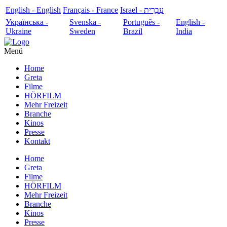
English - English
Français - France
עִבְרִית - Israel
Українська -
Svenska -
Português -
English -
Ukraine
Sweden
Brazil
India
Menü
Home
Greta
Filme
HÖRFILM
Mehr Freizeit
Branche
Kinos
Presse
Kontakt
Home
Greta
Filme
HÖRFILM
Mehr Freizeit
Branche
Kinos
Presse