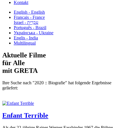
Kontakt
English - English
Français - France
עִבְרִית - Israel
Português - Brazil
Українська - Ukraine
Englis - India
Multilingual
Aktuelle Filme
für Alle
mit GRETA
Ihre Suche nach "2020 :: Biografie" hat folgende Ergebnisse
geliefert:
Enfant Terrible
Als der 22-jährige Rainer Werner Fassbinder 1967 die Bühne...