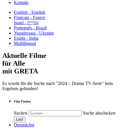
Kontakt
English - English
Français - France
עִבְרִית - Israel
Português - Brazil
Українська - Ukraine
Englis - India
Multilingual
Aktuelle Filme
für Alle
mit GRETA
Es wurde für die Suche nach "2024 :: Drama TV-Serie" kein
Ergebnis gefunden!
Film Finden
Suchen
Suche abschicken
Demnächst