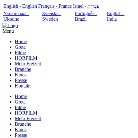
English - English
Français - France
עִבְרִית - Israel
Українська -
Svenska -
Português -
English -
Ukraine
Sweden
Brazil
India
Menü
Home
Greta
Filme
HÖRFILM
Mehr Freizeit
Branche
Kinos
Presse
Kontakt
Home
Greta
Filme
HÖRFILM
Mehr Freizeit
Branche
Kinos
Presse