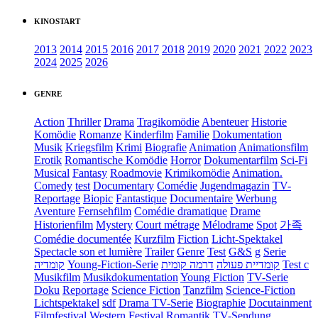
KINOSTART
2013
2014
2015
2016
2017
2018
2019
2020
2021
2022
2023
2024
2025
2026
GENRE
Action
Thriller
Drama
Tragikomödie
Abenteuer
Historie
Komödie
Romanze
Kinderfilm
Familie
Dokumentation
Musik
Kriegsfilm
Krimi
Biografie
Animation
Animationsfilm
Erotik
Romantische Komödie
Horror
Dokumentarfilm
Sci-Fi
Musical
Fantasy
Roadmovie
Krimikomödie
Animation.
Comedy
test
Documentary
Comédie
Jugendmagazin
TV-
Reportage
Biopic
Fantastique
Documentaire
Werbung
Aventure
Fernsehfilm
Comédie dramatique
Drame
Historienfilm
Mystery
Court métrage
Mélodrame
Spot
가족
Comédie documentée
Kurzfilm
Fiction
Licht-Spektakel
Spectacle son et lumière
Trailer
Genre
Test
G&S
g
Serie
קומדיה
Young-Fiction-Serie
דרמה קומית
קומדיית פעולה
Test c
Musikfilm
Musikdokumentation
Young Fiction
TV-Serie
Doku
Reportage
Science Fiction
Tanzfilm
Science-Fiction
Lichtspektakel
sdf
Drama TV-Serie
Biographie
Docutainment
Filmfestival
Western
Festival
Romantik
TV-Sendung