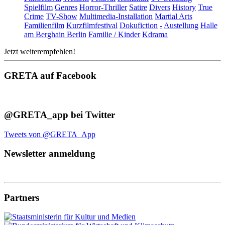
Spielfilm
Genres
Horror-Thriller
Satire
Divers
History
True
Crime
TV-Show
Multimedia-Installation
Martial Arts
Familienfilm
Kurzfilmfestival
Dokufiction
-
Austellung
Halle
am Berghain Berlin
Familie / Kinder
Kdrama
Jetzt weiterempfehlen!
GRETA auf Facebook
@GRETA_app bei Twitter
Tweets von @GRETA_App
Newsletter anmeldung
Partners