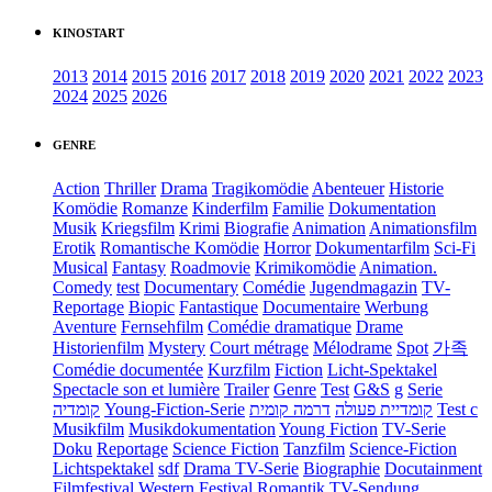
KINOSTART
2013
2014
2015
2016
2017
2018
2019
2020
2021
2022
2023
2024
2025
2026
GENRE
Action
Thriller
Drama
Tragikomödie
Abenteuer
Historie
Komödie
Romanze
Kinderfilm
Familie
Dokumentation
Musik
Kriegsfilm
Krimi
Biografie
Animation
Animationsfilm
Erotik
Romantische Komödie
Horror
Dokumentarfilm
Sci-Fi
Musical
Fantasy
Roadmovie
Krimikomödie
Animation.
Comedy
test
Documentary
Comédie
Jugendmagazin
TV-
Reportage
Biopic
Fantastique
Documentaire
Werbung
Aventure
Fernsehfilm
Comédie dramatique
Drame
Historienfilm
Mystery
Court métrage
Mélodrame
Spot
가족
Comédie documentée
Kurzfilm
Fiction
Licht-Spektakel
Spectacle son et lumière
Trailer
Genre
Test
G&S
g
Serie
קומדיה
Young-Fiction-Serie
דרמה קומית
קומדיית פעולה
Test c
Musikfilm
Musikdokumentation
Young Fiction
TV-Serie
Doku
Reportage
Science Fiction
Tanzfilm
Science-Fiction
Lichtspektakel
sdf
Drama TV-Serie
Biographie
Docutainment
Filmfestival
Western
Festival
Romantik
TV-Sendung