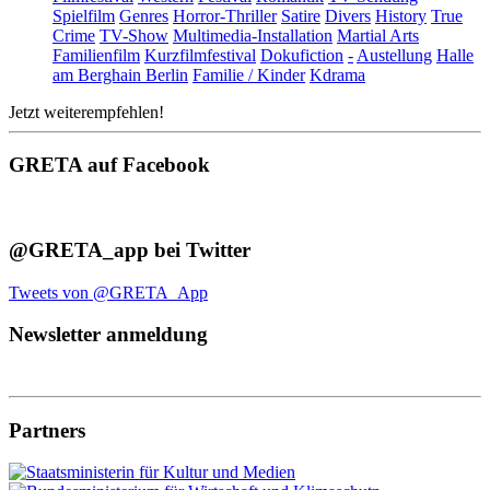
Spielfilm
Genres
Horror-Thriller
Satire
Divers
History
True
Crime
TV-Show
Multimedia-Installation
Martial Arts
Familienfilm
Kurzfilmfestival
Dokufiction
-
Austellung
Halle
am Berghain Berlin
Familie / Kinder
Kdrama
Jetzt weiterempfehlen!
GRETA auf Facebook
@GRETA_app bei Twitter
Tweets von @GRETA_App
Newsletter anmeldung
Partners