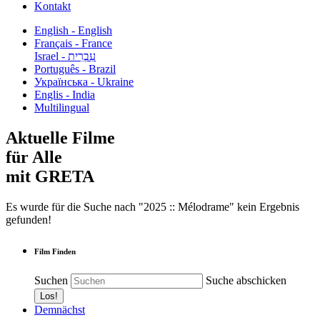
Kontakt
English - English
Français - France
עִבְרִית - Israel
Português - Brazil
Українська - Ukraine
Englis - India
Multilingual
Aktuelle Filme
für Alle
mit GRETA
Es wurde für die Suche nach "2025 :: Mélodrame" kein Ergebnis
gefunden!
Film Finden
Suchen
Suche abschicken
Demnächst