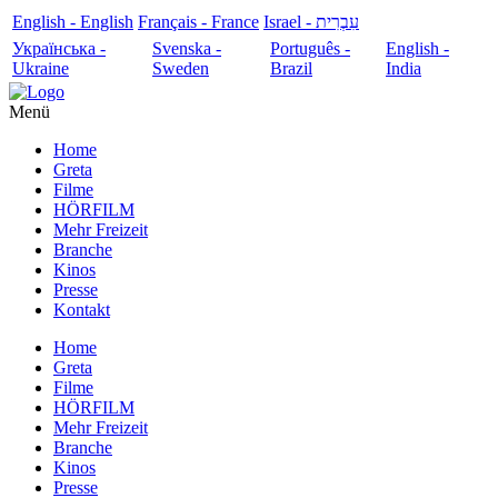
English - English
Français - France
עִבְרִית - Israel
Українська -
Svenska -
Português -
English -
Ukraine
Sweden
Brazil
India
Menü
Home
Greta
Filme
HÖRFILM
Mehr Freizeit
Branche
Kinos
Presse
Kontakt
Home
Greta
Filme
HÖRFILM
Mehr Freizeit
Branche
Kinos
Presse