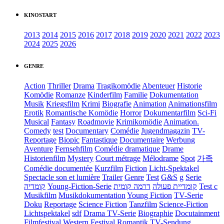
KINOSTART
2013
2014
2015
2016
2017
2018
2019
2020
2021
2022
2023
2024
2025
2026
GENRE
Action
Thriller
Drama
Tragikomödie
Abenteuer
Historie
Komödie
Romanze
Kinderfilm
Familie
Dokumentation
Musik
Kriegsfilm
Krimi
Biografie
Animation
Animationsfilm
Erotik
Romantische Komödie
Horror
Dokumentarfilm
Sci-Fi
Musical
Fantasy
Roadmovie
Krimikomödie
Animation.
Comedy
test
Documentary
Comédie
Jugendmagazin
TV-
Reportage
Biopic
Fantastique
Documentaire
Werbung
Aventure
Fernsehfilm
Comédie dramatique
Drame
Historienfilm
Mystery
Court métrage
Mélodrame
Spot
가족
Comédie documentée
Kurzfilm
Fiction
Licht-Spektakel
Spectacle son et lumière
Trailer
Genre
Test
G&S
g
Serie
קומדיה
Young-Fiction-Serie
דרמה קומית
קומדיית פעולה
Test c
Musikfilm
Musikdokumentation
Young Fiction
TV-Serie
Doku
Reportage
Science Fiction
Tanzfilm
Science-Fiction
Lichtspektakel
sdf
Drama TV-Serie
Biographie
Docutainment
Filmfestival
Western
Festival
Romantik
TV-Sendung