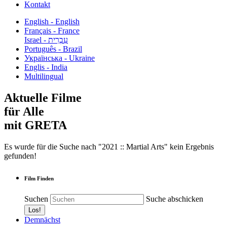
Kontakt
English - English
Français - France
עִבְרִית - Israel
Português - Brazil
Українська - Ukraine
Englis - India
Multilingual
Aktuelle Filme
für Alle
mit GRETA
Es wurde für die Suche nach "2021 :: Martial Arts" kein Ergebnis
gefunden!
Film Finden
Suchen
Suche abschicken
Demnächst