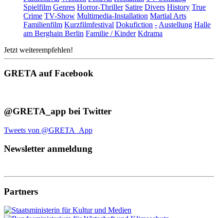
Spielfilm
Genres
Horror-Thriller
Satire
Divers
History
True
Crime
TV-Show
Multimedia-Installation
Martial Arts
Familienfilm
Kurzfilmfestival
Dokufiction
-
Austellung
Halle
am Berghain Berlin
Familie / Kinder
Kdrama
Jetzt weiterempfehlen!
GRETA auf Facebook
@GRETA_app bei Twitter
Tweets von @GRETA_App
Newsletter anmeldung
Partners