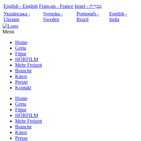
English - English
Français - France
עִבְרִית - Israel
Українська -
Svenska -
Português -
English -
Ukraine
Sweden
Brazil
India
Menü
Home
Greta
Filme
HÖRFILM
Mehr Freizeit
Branche
Kinos
Presse
Kontakt
Home
Greta
Filme
HÖRFILM
Mehr Freizeit
Branche
Kinos
Presse