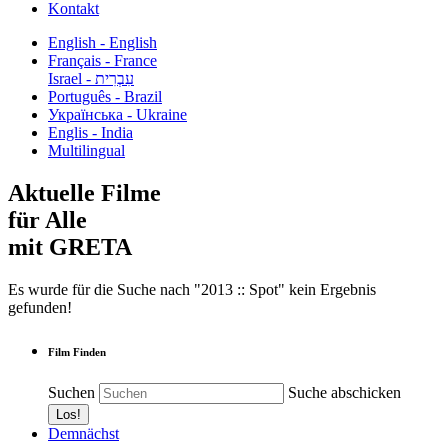
Kontakt
English - English
Français - France
עִבְרִית - Israel
Português - Brazil
Українська - Ukraine
Englis - India
Multilingual
Aktuelle Filme
für Alle
mit GRETA
Es wurde für die Suche nach "2013 :: Spot" kein Ergebnis
gefunden!
Film Finden
Suchen
Suche abschicken
Demnächst