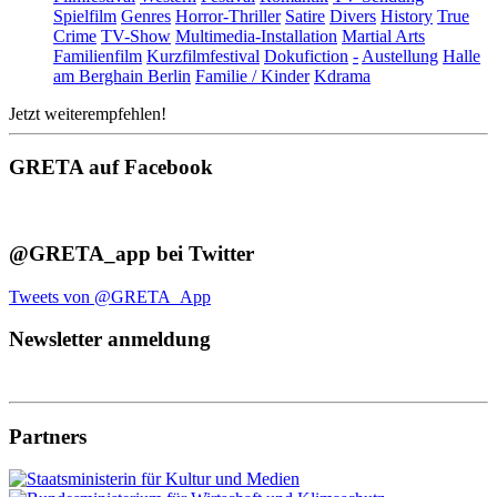
Spielfilm
Genres
Horror-Thriller
Satire
Divers
History
True
Crime
TV-Show
Multimedia-Installation
Martial Arts
Familienfilm
Kurzfilmfestival
Dokufiction
-
Austellung
Halle
am Berghain Berlin
Familie / Kinder
Kdrama
Jetzt weiterempfehlen!
GRETA auf Facebook
@GRETA_app bei Twitter
Tweets von @GRETA_App
Newsletter anmeldung
Partners