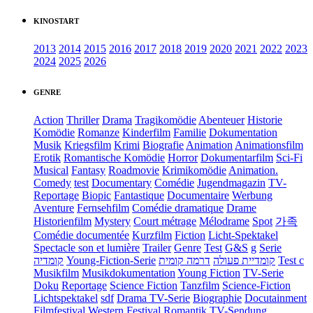
KINOSTART
2013
2014
2015
2016
2017
2018
2019
2020
2021
2022
2023
2024
2025
2026
GENRE
Action
Thriller
Drama
Tragikomödie
Abenteuer
Historie
Komödie
Romanze
Kinderfilm
Familie
Dokumentation
Musik
Kriegsfilm
Krimi
Biografie
Animation
Animationsfilm
Erotik
Romantische Komödie
Horror
Dokumentarfilm
Sci-Fi
Musical
Fantasy
Roadmovie
Krimikomödie
Animation.
Comedy
test
Documentary
Comédie
Jugendmagazin
TV-
Reportage
Biopic
Fantastique
Documentaire
Werbung
Aventure
Fernsehfilm
Comédie dramatique
Drame
Historienfilm
Mystery
Court métrage
Mélodrame
Spot
가족
Comédie documentée
Kurzfilm
Fiction
Licht-Spektakel
Spectacle son et lumière
Trailer
Genre
Test
G&S
g
Serie
קומדיה
Young-Fiction-Serie
דרמה קומית
קומדיית פעולה
Test c
Musikfilm
Musikdokumentation
Young Fiction
TV-Serie
Doku
Reportage
Science Fiction
Tanzfilm
Science-Fiction
Lichtspektakel
sdf
Drama TV-Serie
Biographie
Docutainment
Filmfestival
Western
Festival
Romantik
TV-Sendung