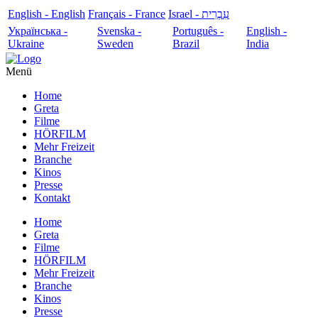
English - English
Français - France
עִבְרִית - Israel
Українська -
Svenska -
Português -
English -
Ukraine
Sweden
Brazil
India
Menü
Home
Greta
Filme
HÖRFILM
Mehr Freizeit
Branche
Kinos
Presse
Kontakt
Home
Greta
Filme
HÖRFILM
Mehr Freizeit
Branche
Kinos
Presse