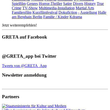
Spielfilm
Genres
Horror-Thriller
Satire
Divers
History
True
Crime
TV-Show
Multimedia-Installation
Martial Arts
Familienfilm
Kurzfilmfestival
Dokufiction
-
Austellung
Halle
am Berghain Berlin
Familie / Kinder
Kdrama
Jetzt weiterempfehlen!
GRETA auf Facebook
@GRETA_app bei Twitter
Tweets von @GRETA_App
Newsletter anmeldung
Partners