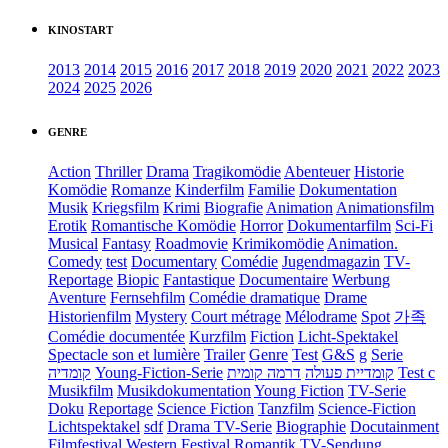
KINOSTART
2013
2014
2015
2016
2017
2018
2019
2020
2021
2022
2023
2024
2025
2026
GENRE
Action
Thriller
Drama
Tragikomödie
Abenteuer
Historie
Komödie
Romanze
Kinderfilm
Familie
Dokumentation
Musik
Kriegsfilm
Krimi
Biografie
Animation
Animationsfilm
Erotik
Romantische Komödie
Horror
Dokumentarfilm
Sci-Fi
Musical
Fantasy
Roadmovie
Krimikomödie
Animation.
Comedy
test
Documentary
Comédie
Jugendmagazin
TV-
Reportage
Biopic
Fantastique
Documentaire
Werbung
Aventure
Fernsehfilm
Comédie dramatique
Drame
Historienfilm
Mystery
Court métrage
Mélodrame
Spot
가족
Comédie documentée
Kurzfilm
Fiction
Licht-Spektakel
Spectacle son et lumière
Trailer
Genre
Test
G&S
g
Serie
קומדיה
Young-Fiction-Serie
דרמה קומית
קומדיית פעולה
Test c
Musikfilm
Musikdokumentation
Young Fiction
TV-Serie
Doku
Reportage
Science Fiction
Tanzfilm
Science-Fiction
Lichtspektakel
sdf
Drama TV-Serie
Biographie
Docutainment
Filmfestival
Western
Festival
Romantik
TV-Sendung