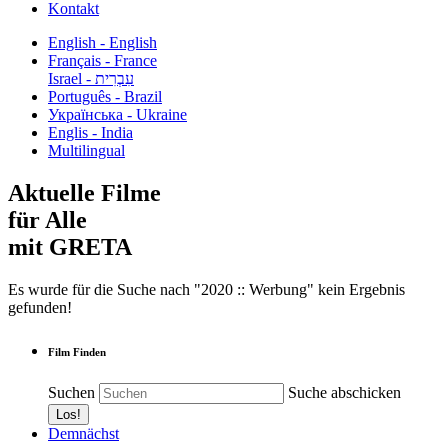
Kontakt
English - English
Français - France
עִבְרִית - Israel
Português - Brazil
Українська - Ukraine
Englis - India
Multilingual
Aktuelle Filme
für Alle
mit GRETA
Es wurde für die Suche nach "2020 :: Werbung" kein Ergebnis
gefunden!
Film Finden
Suchen
Suche abschicken
Demnächst