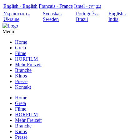
English - English
Français - France
עִבְרִית - Israel
Українська -
Svenska -
Português -
English -
Ukraine
Sweden
Brazil
India
Menü
Home
Greta
Filme
HÖRFILM
Mehr Freizeit
Branche
Kinos
Presse
Kontakt
Home
Greta
Filme
HÖRFILM
Mehr Freizeit
Branche
Kinos
Presse