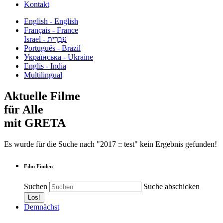
Kontakt
English - English
Français - France
עִבְרִית - Israel
Português - Brazil
Українська - Ukraine
Englis - India
Multilingual
Aktuelle Filme
für Alle
mit GRETA
Es wurde für die Suche nach "2017 :: test" kein Ergebnis gefunden!
Film Finden
Suchen
Suche abschicken
Demnächst