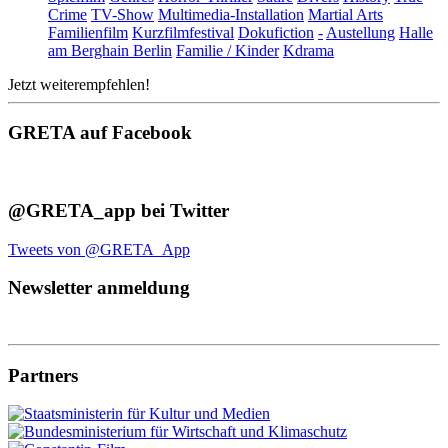
Crime
TV-Show
Multimedia-Installation
Martial Arts
Familienfilm
Kurzfilmfestival
Dokufiction
-
Austellung
Halle
am Berghain Berlin
Familie / Kinder
Kdrama
Jetzt weiterempfehlen!
GRETA auf Facebook
@GRETA_app bei Twitter
Tweets von @GRETA_App
Newsletter anmeldung
Partners