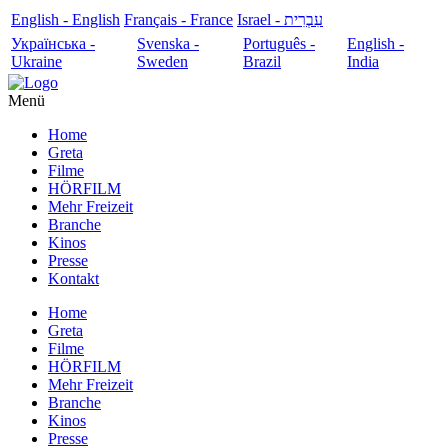
English - English
Français - France
עִבְרִית - Israel
Українська -
Svenska -
Português -
English -
Ukraine
Sweden
Brazil
India
Menü
Home
Greta
Filme
HÖRFILM
Mehr Freizeit
Branche
Kinos
Presse
Kontakt
Home
Greta
Filme
HÖRFILM
Mehr Freizeit
Branche
Kinos
Presse