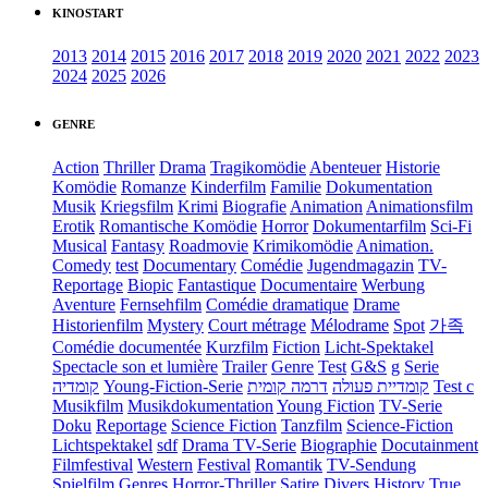
KINOSTART
2013
2014
2015
2016
2017
2018
2019
2020
2021
2022
2023
2024
2025
2026
GENRE
Action
Thriller
Drama
Tragikomödie
Abenteuer
Historie
Komödie
Romanze
Kinderfilm
Familie
Dokumentation
Musik
Kriegsfilm
Krimi
Biografie
Animation
Animationsfilm
Erotik
Romantische Komödie
Horror
Dokumentarfilm
Sci-Fi
Musical
Fantasy
Roadmovie
Krimikomödie
Animation.
Comedy
test
Documentary
Comédie
Jugendmagazin
TV-
Reportage
Biopic
Fantastique
Documentaire
Werbung
Aventure
Fernsehfilm
Comédie dramatique
Drame
Historienfilm
Mystery
Court métrage
Mélodrame
Spot
가족
Comédie documentée
Kurzfilm
Fiction
Licht-Spektakel
Spectacle son et lumière
Trailer
Genre
Test
G&S
g
Serie
קומדיה
Young-Fiction-Serie
דרמה קומית
קומדיית פעולה
Test c
Musikfilm
Musikdokumentation
Young Fiction
TV-Serie
Doku
Reportage
Science Fiction
Tanzfilm
Science-Fiction
Lichtspektakel
sdf
Drama TV-Serie
Biographie
Docutainment
Filmfestival
Western
Festival
Romantik
TV-Sendung
Spielfilm
Genres
Horror-Thriller
Satire
Divers
History
True