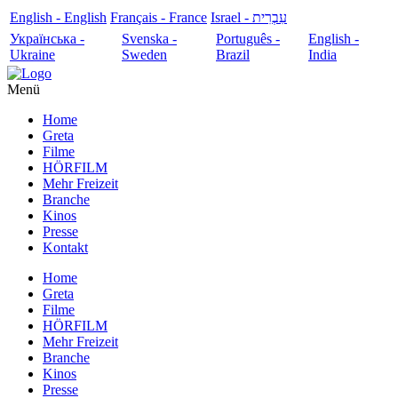
English - English
Français - France
עִבְרִית - Israel
Українська -
Svenska -
Português -
English -
Ukraine
Sweden
Brazil
India
Menü
Home
Greta
Filme
HÖRFILM
Mehr Freizeit
Branche
Kinos
Presse
Kontakt
Home
Greta
Filme
HÖRFILM
Mehr Freizeit
Branche
Kinos
Presse