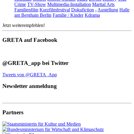
Crime
TV-Show
Multimedia-Installation
Martial Arts
Familienfilm
Kurzfilmfestival
Dokufiction
-
Austellung
Halle
am Berghain Berlin
Familie / Kinder
Kdrama
Jetzt weiterempfehlen!
GRETA auf Facebook
@GRETA_app bei Twitter
Tweets von @GRETA_App
Newsletter anmeldung
Partners