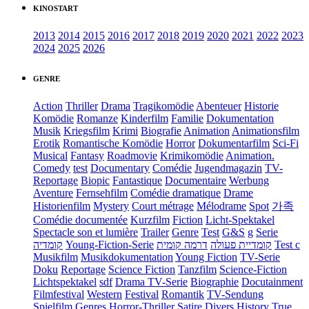
KINOSTART
2013
2014
2015
2016
2017
2018
2019
2020
2021
2022
2023
2024
2025
2026
GENRE
Action
Thriller
Drama
Tragikomödie
Abenteuer
Historie
Komödie
Romanze
Kinderfilm
Familie
Dokumentation
Musik
Kriegsfilm
Krimi
Biografie
Animation
Animationsfilm
Erotik
Romantische Komödie
Horror
Dokumentarfilm
Sci-Fi
Musical
Fantasy
Roadmovie
Krimikomödie
Animation.
Comedy
test
Documentary
Comédie
Jugendmagazin
TV-
Reportage
Biopic
Fantastique
Documentaire
Werbung
Aventure
Fernsehfilm
Comédie dramatique
Drame
Historienfilm
Mystery
Court métrage
Mélodrame
Spot
가족
Comédie documentée
Kurzfilm
Fiction
Licht-Spektakel
Spectacle son et lumière
Trailer
Genre
Test
G&S
g
Serie
קומדיה
Young-Fiction-Serie
דרמה קומית
קומדיית פעולה
Test c
Musikfilm
Musikdokumentation
Young Fiction
TV-Serie
Doku
Reportage
Science Fiction
Tanzfilm
Science-Fiction
Lichtspektakel
sdf
Drama TV-Serie
Biographie
Docutainment
Filmfestival
Western
Festival
Romantik
TV-Sendung
Spielfilm
Genres
Horror-Thriller
Satire
Divers
History
True