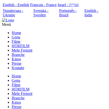
English - English
Français - France
עִבְרִית - Israel
Українська -
Svenska -
Português -
English -
Ukraine
Sweden
Brazil
India
Menü
Home
Greta
Filme
HÖRFILM
Mehr Freizeit
Branche
Kinos
Presse
Kontakt
Home
Greta
Filme
HÖRFILM
Mehr Freizeit
Branche
Kinos
Presse