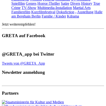
Spielfilm
Genres
Horror-Thriller
Satire
Divers
History
True
Crime
TV-Show
Multimedia-Installation
Martial Arts
Familienfilm
Kurzfilmfestival
Dokufiction
-
Austellung
Halle
am Berghain Berlin
Familie / Kinder
Kdrama
Jetzt weiterempfehlen!
GRETA auf Facebook
@GRETA_app bei Twitter
Tweets von @GRETA_App
Newsletter anmeldung
Partners