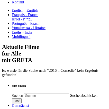
Kontakt
English - English
Français - France
עִבְרִית - Israel
Português - Brazil
Українська - Ukraine
Englis - India
Multilingual
Aktuelle Filme
für Alle
mit GRETA
Es wurde für die Suche nach "2016 :: Comédie" kein Ergebnis
gefunden!
Film Finden
Suchen
Suche abschicken
Demnächst