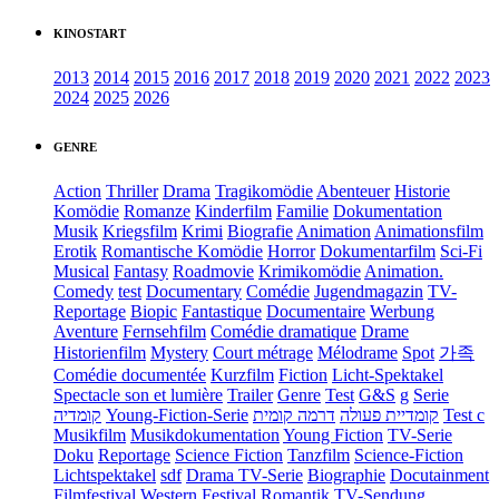
KINOSTART
2013
2014
2015
2016
2017
2018
2019
2020
2021
2022
2023
2024
2025
2026
GENRE
Action
Thriller
Drama
Tragikomödie
Abenteuer
Historie
Komödie
Romanze
Kinderfilm
Familie
Dokumentation
Musik
Kriegsfilm
Krimi
Biografie
Animation
Animationsfilm
Erotik
Romantische Komödie
Horror
Dokumentarfilm
Sci-Fi
Musical
Fantasy
Roadmovie
Krimikomödie
Animation.
Comedy
test
Documentary
Comédie
Jugendmagazin
TV-
Reportage
Biopic
Fantastique
Documentaire
Werbung
Aventure
Fernsehfilm
Comédie dramatique
Drame
Historienfilm
Mystery
Court métrage
Mélodrame
Spot
가족
Comédie documentée
Kurzfilm
Fiction
Licht-Spektakel
Spectacle son et lumière
Trailer
Genre
Test
G&S
g
Serie
קומדיה
Young-Fiction-Serie
דרמה קומית
קומדיית פעולה
Test c
Musikfilm
Musikdokumentation
Young Fiction
TV-Serie
Doku
Reportage
Science Fiction
Tanzfilm
Science-Fiction
Lichtspektakel
sdf
Drama TV-Serie
Biographie
Docutainment
Filmfestival
Western
Festival
Romantik
TV-Sendung