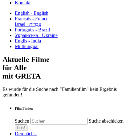
Kontakt
English - English
Français - France
עִבְרִית - Israel
Português - Brazil
Українська - Ukraine
Englis - India
Multilingual
Aktuelle Filme
für Alle
mit GRETA
Es wurde für die Suche nach "Familienfilm" kein Ergebnis
gefunden!
Film Finden
Suchen
Suche abschicken
Demnächst