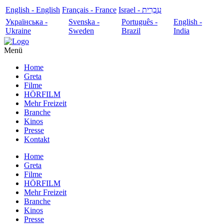
English - English
Français - France
עִבְרִית - Israel
Українська -
Svenska -
Português -
English -
Ukraine
Sweden
Brazil
India
Menü
Home
Greta
Filme
HÖRFILM
Mehr Freizeit
Branche
Kinos
Presse
Kontakt
Home
Greta
Filme
HÖRFILM
Mehr Freizeit
Branche
Kinos
Presse