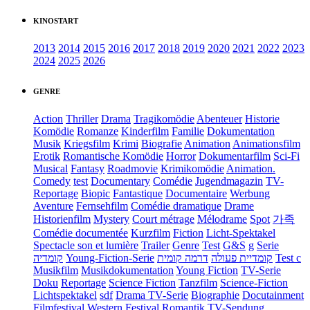
KINOSTART
2013
2014
2015
2016
2017
2018
2019
2020
2021
2022
2023
2024
2025
2026
GENRE
Action
Thriller
Drama
Tragikomödie
Abenteuer
Historie
Komödie
Romanze
Kinderfilm
Familie
Dokumentation
Musik
Kriegsfilm
Krimi
Biografie
Animation
Animationsfilm
Erotik
Romantische Komödie
Horror
Dokumentarfilm
Sci-Fi
Musical
Fantasy
Roadmovie
Krimikomödie
Animation.
Comedy
test
Documentary
Comédie
Jugendmagazin
TV-
Reportage
Biopic
Fantastique
Documentaire
Werbung
Aventure
Fernsehfilm
Comédie dramatique
Drame
Historienfilm
Mystery
Court métrage
Mélodrame
Spot
가족
Comédie documentée
Kurzfilm
Fiction
Licht-Spektakel
Spectacle son et lumière
Trailer
Genre
Test
G&S
g
Serie
קומדיה
Young-Fiction-Serie
דרמה קומית
קומדיית פעולה
Test c
Musikfilm
Musikdokumentation
Young Fiction
TV-Serie
Doku
Reportage
Science Fiction
Tanzfilm
Science-Fiction
Lichtspektakel
sdf
Drama TV-Serie
Biographie
Docutainment
Filmfestival
Western
Festival
Romantik
TV-Sendung