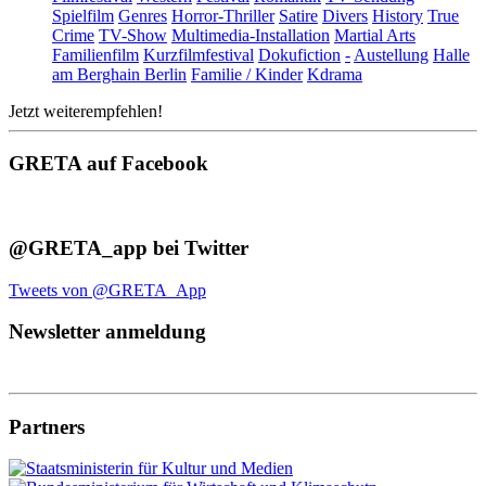
Spielfilm
Genres
Horror-Thriller
Satire
Divers
History
True
Crime
TV-Show
Multimedia-Installation
Martial Arts
Familienfilm
Kurzfilmfestival
Dokufiction
-
Austellung
Halle
am Berghain Berlin
Familie / Kinder
Kdrama
Jetzt weiterempfehlen!
GRETA auf Facebook
@GRETA_app bei Twitter
Tweets von @GRETA_App
Newsletter anmeldung
Partners